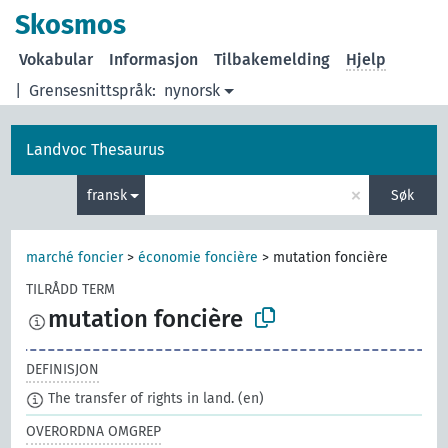
Skosmos
Vokabular
Informasjon
Tilbakemelding
Hjelp
|
Grensesnittspråk:
nynorsk
Landvoc Thesaurus
×
fransk
Søk
marché foncier
>
économie foncière
>
mutation foncière
TILRÅDD TERM
mutation foncière
DEFINISJON
The transfer of rights in land.
(en)
OVERORDNA OMGREP