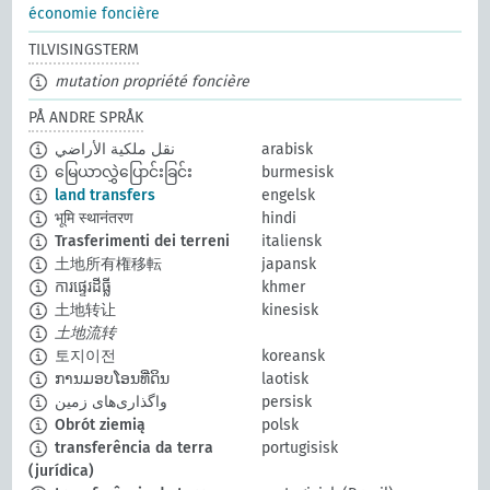
économie foncière
TILVISINGSTERM
mutation propriété foncière
PÅ ANDRE SPRÅK
نقل ملكية الأراضي
arabisk
မြေယာလွှဲပြောင်းခြင်း
burmesisk
land transfers
engelsk
भूमि स्थानंतरण
hindi
Trasferimenti dei terreni
italiensk
土地所有権移転
japansk
ការផ្ទេរដីធ្លី
khmer
土地转让
kinesisk
土地流转
토지이전
koreansk
ການມອບໂອນທີ່ດິນ
laotisk
واگذاری‌های زمین
persisk
Obrót ziemią
polsk
transferência da terra
portugisisk
(jurídica)