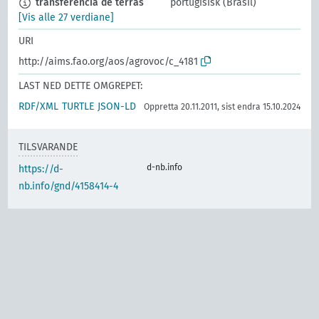
transferência de terras
portugisisk (Brasil)
[Vis alle 27 verdiane]
URI
http://aims.fao.org/aos/agrovoc/c_4181
LAST NED DETTE OMGREPET:
RDF/XML
TURTLE
JSON-LD
Oppretta 20.11.2011, sist endra 15.10.2024
TILSVARANDE
d-nb.info
https://d-
nb.info/gnd/4158414-4