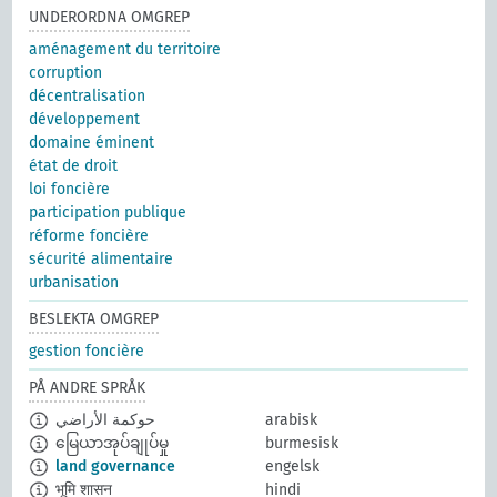
UNDERORDNA OMGREP
aménagement du territoire
corruption
décentralisation
développement
domaine éminent
état de droit
loi foncière
participation publique
réforme foncière
sécurité alimentaire
urbanisation
BESLEKTA OMGREP
gestion foncière
PÅ ANDRE SPRÅK
حوكمة الأراضي
arabisk
မြေယာအုပ်ချုပ်မှု
burmesisk
land governance
engelsk
भूमि शासन
hindi