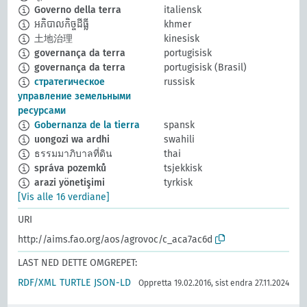
Governo della terra
italiensk
អភិបាលកិច្ចដីធ្លី
khmer
土地治理
kinesisk
governança da terra
portugisisk
governança da terra
portugisisk (Brasil)
стратегическое
russisk
управление земельными
ресурсами
Gobernanza de la tierra
spansk
uongozi wa ardhi
swahili
ธรรมมาภิบาลที่ดิน
thai
správa pozemků
tsjekkisk
arazi yönetişimi
tyrkisk
[Vis alle 16 verdiane]
URI
http://aims.fao.org/aos/agrovoc/c_aca7ac6d
LAST NED DETTE OMGREPET:
RDF/XML
TURTLE
JSON-LD
Oppretta 19.02.2016, sist endra 27.11.2024