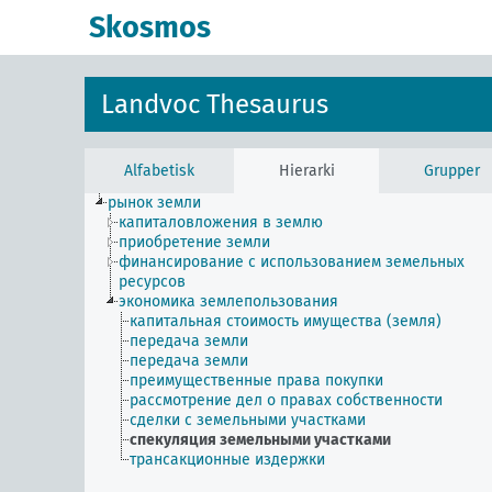
Skosmos
Landvoc Thesaurus
Alfabetisk
Hierarki
Grupper
рынок земли
капиталовложения в землю
приобретение земли
финансирование с использованием земельных
ресурсов
экономика землепользования
капитальная стоимость имущества (земля)
передача земли
передача земли
преимущественные права покупки
рассмотрение дел о правах собственности
сделки с земельными участками
спекуляция земельными участками
трансакционные издержки