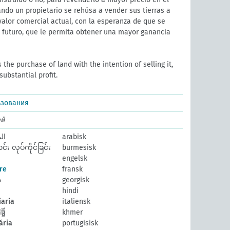
ndo un propietario se rehúsa a vender sus tierras a
valor comercial actual, con la esperanza de que se
l futuro, que le permita obtener una mayor ganancia
the purchase of land with the intention of selling it,
substantial profit.
ьзования
ей
ال
arabisk
း လုပ်ကိုင်ခြင်း
burmesisk
engelsk
re
fransk
ა
georgisk
hindi
iaria
italiensk
លី
khmer
ária
portugisisk