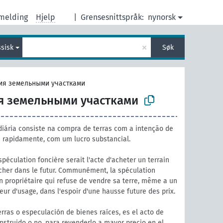
melding
Hjelp
|
Grensesnittspråk:
nynorsk
×
ssisk
Søk
ия земельными участками
я земельными участками
iária consiste na compra de terras com a intenção de
 rapidamente, com um lucro substancial.
péculation foncière serait l'acte d'acheter un terrain
 cher dans le futur. Communément, la spéculation
'un propriétaire qui refuse de vendre sa terre, même a un
leur d'usage, dans l'espoir d'une hausse future des prix.
rras o especulación de bienes raíces, es el acto de
nstruido o no, para revenderlo a mayor precio en el