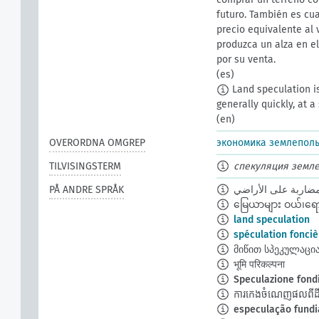
futuro. También es cua
precio equivalente al 
produzca un alza en e
por su venta.
(es)
Land speculation is 
generally quickly, at a 
(en)
OVERORDNA OMGREP
экономика землепол
TILVISINGSTERM
спекуляция земл
PÅ ANDRE SPRÅK
مضاربة على الأراضي
မြေယာများ ဝယ်၊ရောင်
land speculation
spéculation fonciè
მიწით სპეკულაცი
भूमि परिकल्पना
Speculazione fond
ការកេងចំណេញផលពីដីធ្
especulação fundi