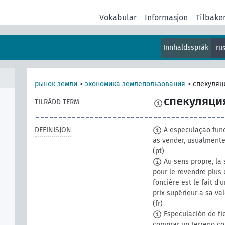
Vokabular
Informasjon
Tilbake
Innhaldsspråk
ru
рынок земли
>
экономика землепользования
>
спекуляц
спекуляци
TILRÅDD TERM
DEFINISJON
A especulação fund
as vender, usualmente
(pt)
Au sens propre, la s
pour le revendre plus
foncière est le fait d
prix supérieur a sa va
(fr)
Especulación de tie
comprar un terreno co