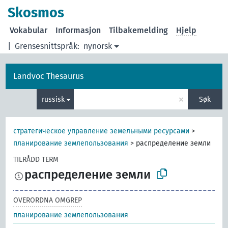
Skosmos
Vokabular
Informasjon
Tilbakemelding
Hjelp
|
Grensesnittspråk:
nynorsk
Landvoc Thesaurus
×
russisk
Søk
стратегическое управление земельными ресурсами
>
планирование землепользования
>
распределение земли
TILRÅDD TERM
распределение земли
OVERORDNA OMGREP
планирование землепользования