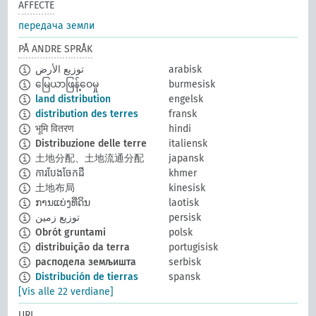
AFFECTE
передача земли
PÅ ANDRE SPRÅK
توزيع الأرض
arabisk
မြေယာဖြန့်ဝေမှု
burmesisk
land distribution
engelsk
distribution des terres
fransk
भूमि वितरण
hindi
Distribuzione delle terre
italiensk
土地分配、土地流通分配
japansk
ការបែងចែកដី
khmer
土地布局
kinesisk
ການແບ່ງທີ່ດິນ
laotisk
توزيع زمين
persisk
Obrót gruntami
polsk
distribuição da terra
portugisisk
расподела земљишта
serbisk
Distribución de tierras
spansk
[Vis alle 22 verdiane]
URI