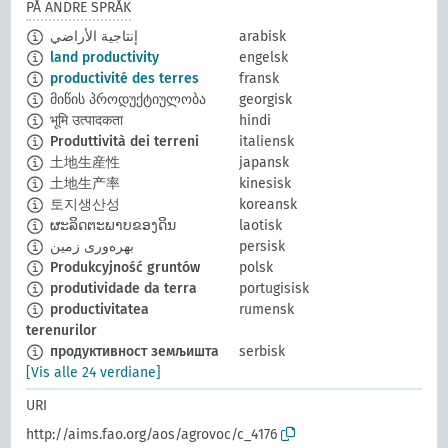
PÅ ANDRE SPRÅK
إنتاجية الأراضي
arabisk
land productivity
engelsk
productivité des terres
fransk
მიწის პროდუქტიულობა
georgisk
भूमि उत्पादकता
hindi
Produttività dei terreni
italiensk
土地生産性
japansk
土地生产率
kinesisk
토지생산성
koreansk
ຜະລິດຕະພາບຂອງດິນ
laotisk
بهره‌وری زمین
persisk
Produkcyjność gruntów
polsk
produtividade da terra
portugisisk
productivitatea
rumensk
terenurilor
продуктивност земљишта
serbisk
[Vis alle 24 verdiane]
URI
http://aims.fao.org/aos/agrovoc/c_4176