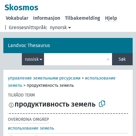
Skosmos
Vokabular
Informasjon
Tilbakemelding
Hjelp
|
Grensesnittspråk:
nynorsk
Landvoc Thesaurus
×
russisk
Søk
управление земельными ресурсами
>
использование
земель
>
продуктивность земель
TILRÅDD TERM
продуктивность земель
OVERORDNA OMGREP
использование земель