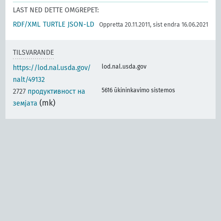
LAST NED DETTE OMGREPET:
RDF/XML
TURTLE
JSON-LD
Oppretta 20.11.2011, sist endra 16.06.2021
TILSVARANDE
lod.nal.usda.gov
https://lod.nal.usda.gov/
nalt/49132
5616 ūkininkavimo sistemos
2727
продуктивност на
(mk)
земјата