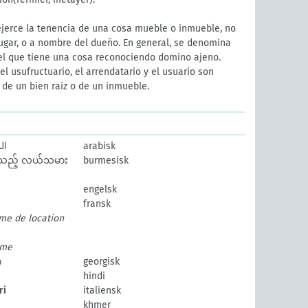
ejerce la tenencia de una cosa mueble o inmueble, no
ugar, o a nombre del dueño. En general, se denomina
el que tiene una cosa reconociendo domino ajeno.
el usufructuario, el arrendatario y el usuario son
, de un bien raíz o de un inmueble.
ال
arabisk
စွဲသည့် လယ်သမား
burmesisk
engelsk
fransk
ime de location
rme
ი
georgisk
hindi
ri
italiensk
khmer