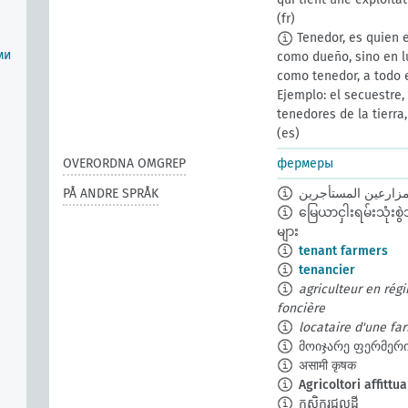
(fr)
Tenedor, es quien 
ми
como dueño, sino en l
como tenedor, a todo 
Ejemplo: el secuestre, 
tenedores de la tierra
(es)
OVERORDNA OMGREP
фермеры
PÅ ANDRE SPRÅK
مزارعين المستأجرين
မြေယာငှါးရမ်းသုံး
များ
tenant farmers
tenancier
agriculteur en rég
foncière
locataire d'une fa
მოიჯარე ფერმერ
असामी कृषक
Agricoltori affittua
កសិករជួលដី