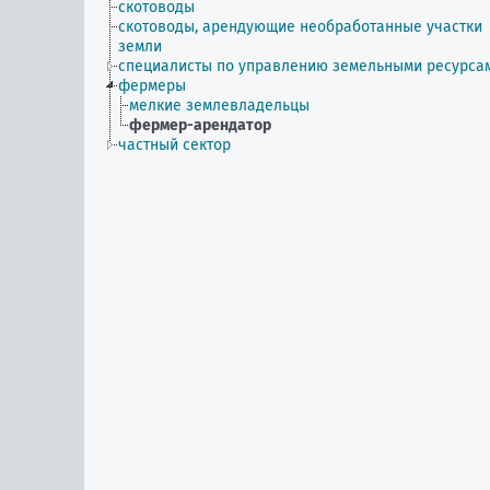
скотоводы
скотоводы, арендующие необработанные участки
земли
специалисты по управлению земельными ресурса
фермеры
мелкие землевладельцы
фермер-арендатор
частный сектор