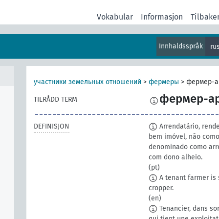
Vokabular
Informasjon
Tilbake
Innhaldsspråk
ru
участники земельных отношений
>
фермеры
>
фермер-а
фермер-а
TILRÅDD TERM
DEFINISJON
Arrendatário, rende
bem imóvel, não como 
denominado como arre
com dono alheio.
(pt)
A tenant farmer is
cropper.
(en)
Tenancier, dans so
qui tient une exploita