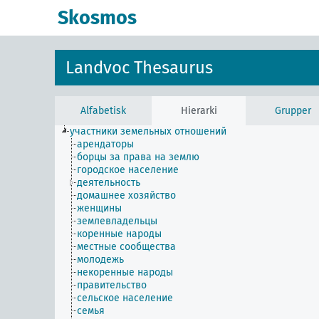
Skosmos
Landvoc Thesaurus
Alfabetisk
Hierarki
Grupper
участники земельных отношений
арендаторы
борцы за права на землю
городское население
деятельность
домашнее хозяйство
женщины
землевладельцы
коренные народы
местные сообщества
молодежь
некоренные народы
правительство
сельское население
семья