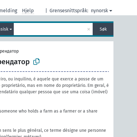
melding
Hjelp
|
Grensesnittspråk:
nynorsk
×
ssisk
Søk
рендатор
рендатор
iro, ou inquilino, é aquele que exerce a posse de um
proprietário, mas em nome do proprietário. Em geral, é
ndatário qualquer pessoa que use uma coisa (imóvel)
 someone who holds a farm as a farmer or a share
n sens le plus général, ce terme désigne une personne
tion(fermier, métayer).