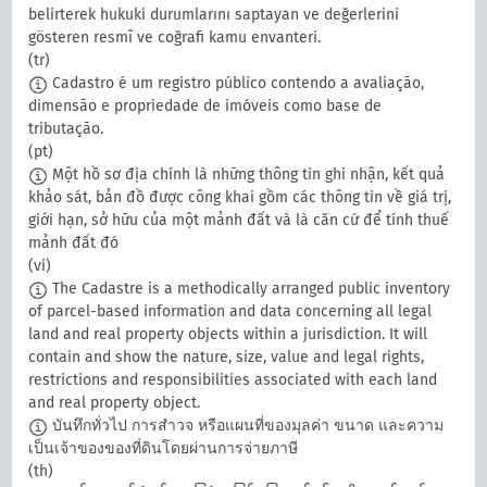
belirterek hukuki durumlarını saptayan ve değerlerini
gösteren resmî ve coğrafi kamu envanteri.
(tr)
Cadastro é um registro público contendo a avaliação,
dimensão e propriedade de imóveis como base de
tributação.
(pt)
Một hồ sơ địa chính là những thông tin ghi nhận, kết quả
khảo sát, bản đồ được công khai gồm các thông tin về giá trị,
giới hạn, sở hữu của một mảnh đất và là căn cứ để tính thuế
mảnh đất đó
(vi)
The Cadastre is a methodically arranged public inventory
of parcel-based information and data concerning all legal
land and real property objects within a jurisdiction. It will
contain and show the nature, size, value and legal rights,
restrictions and responsibilities associated with each land
and real property object.
บันทึกทั่วไป การสำวจ หรือแผนที่ของมุลค่า ขนาด และความ
เป็นเจ้าของของที่ดินโดยผ่านการจ่ายภาษี
(th)