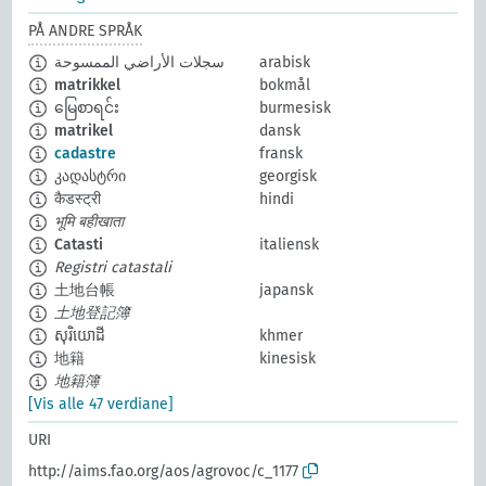
PÅ ANDRE SPRÅK
سجلات الأراضي الممسوحة
arabisk
matrikkel
bokmål
မြေစာရင်း
burmesisk
matrikel
dansk
cadastre
fransk
კადასტრი
georgisk
कैडस्ट्री
hindi
भूमि बहीखाता
Catasti
italiensk
Registri catastali
土地台帳
japansk
土地登記簿
សុរិយោដី
khmer
地籍
kinesisk
地籍簿
[Vis alle 47 verdiane]
URI
http://aims.fao.org/aos/agrovoc/c_1177