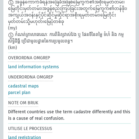
အခွန်ကောက်ခံရန်အခြေခံအဖြစ်မြေကွက်၏အစိုးရမှတ်တမ်း၊
မြေတိုင်းမှတ်တမ်း၊အခွန်စည်းကြပ်ခြင်းအတွက်မြေကွက်၏တန်ဖိုး၊
အကျယ်အဝန်းနှင့်ပိုင်ဆိုင်မှုဆိုင်ရာအစိုးရမှတ်တမ်း၊မြေတိုင်း
မှတ်တမ်းသို့မဟုတ်၊မြေပုံတစ်ခု
(my)
កំណត់ត្រាសាធារណៈ ការពិនិត្យវាស់វែង ឬ ផែនទីនៃតម្លៃ ទំហំ និង កម្ម
សិទ្ធិដីធ្លី ប្រើជាមូលដ្ឋាននៃការប្រមូលពន្ធ។​
(km)
OVERORDNA OMGREP
land information systems
UNDERORDNA OMGREP
cadastral maps
parcel plan
NOTE OM BRUK
Different countries use the term cadastre differently and this
is a cause of real confusion.
UTILISE LE PROCESSUS
land registration