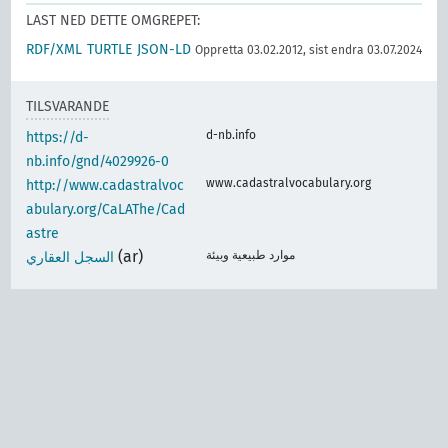
LAST NED DETTE OMGREPET:
RDF/XML
TURTLE
JSON-LD
Oppretta 03.02.2012, sist endra 03.07.2024
TILSVARANDE
d-nb.info
https://d-
nb.info/gnd/4029926-0
www.cadastralvocabulary.org
http://www.cadastralvoc
abulary.org/CaLAThe/Cad
astre
(ar)
موارد طبيعية وبيئة
السجل العقاري