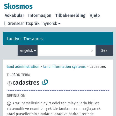
Skosmos
Vokabular
Informasjon
Tilbakemelding
Hjelp
|
Grensesnittspråk:
nynorsk
Landvoc Thesaurus
×
engelsk
Søk
land administration
>
land information systems
>
cadastres
TILRÅDD TERM
cadastres
DEFINISJON
Arazi parsellerinin ayırt edici tanımlayıcılarla birlikte
sistematik ve resmî bir şekilde tanılanmasını sağlayarak
arazi parsellerinin sınırlarını arazi ve harita üzerinde