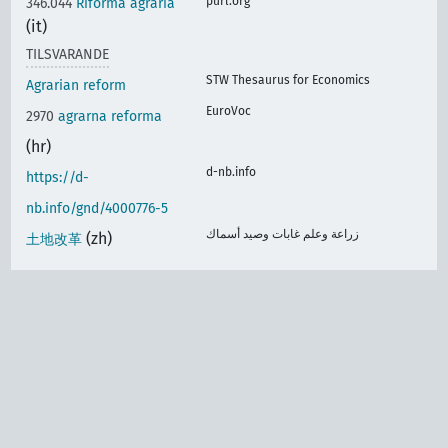
purl.org
346.044
Riforma agraria
(it)
TILSVARANDE
STW Thesaurus for Economics
Agrarian reform
EuroVoc
2970
agrarna reforma
(hr)
d-nb.info
https://d-
nb.info/gnd/4000776-5
زراعة وعلم غابات وصيد أسماك
(zh)
土地改革