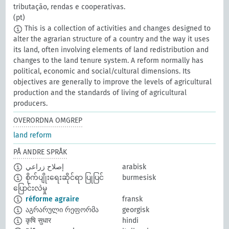
tributação, rendas e cooperativas.
(pt)
This is a collection of activities and changes designed to
alter the agrarian structure of a country and the way it uses
its land, often involving elements of land redistribution and
changes to the land tenure system. A reform normally has
political, economic and social/cultural dimensions. Its
objectives are generally to improve the levels of agricultural
production and the standards of living of agricultural
producers.
OVERORDNA OMGREP
land reform
PÅ ANDRE SPRÅK
إصلاح زراعي
arabisk
စိုက်ပျိုးရေးဆိုင်ရာ ပြုပြင်
burmesisk
ပြောင်းလဲမှု
réforme agraire
fransk
აგრარული რეფორმა
georgisk
कृषि सुधार
hindi