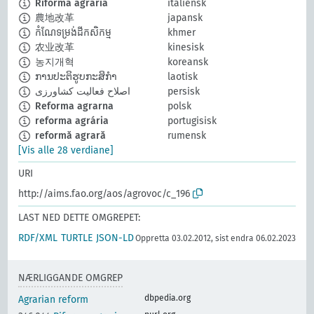
Riforma agraria
italiensk
農地改革
japansk
កំណែទម្រង់ដីកសិកម្ម
khmer
农业改革
kinesisk
농지개혁
koreansk
ການປະຕິຮູບກະສິກຳ
laotisk
اصلاح فعالیت کشاورزی
persisk
Reforma agrarna
polsk
reforma agrária
portugisisk
reformă agrară
rumensk
[Vis alle 28 verdiane]
URI
http://aims.fao.org/aos/agrovoc/c_196
LAST NED DETTE OMGREPET:
RDF/XML
TURTLE
JSON-LD
Oppretta 03.02.2012, sist endra 06.02.2023
NÆRLIGGANDE OMGREP
dbpedia.org
Agrarian reform