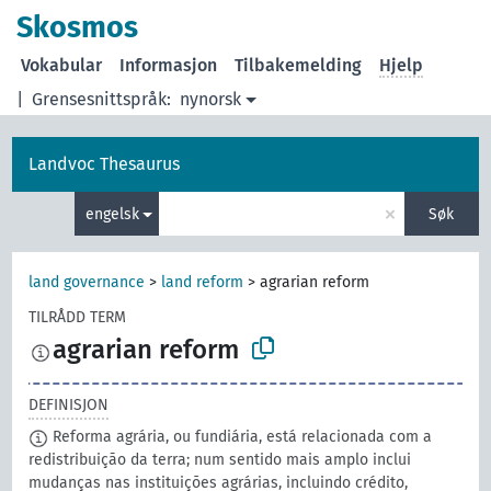
Skosmos
Vokabular
Informasjon
Tilbakemelding
Hjelp
|
Grensesnittspråk:
nynorsk
Landvoc Thesaurus
×
engelsk
Søk
land governance
>
land reform
>
agrarian reform
TILRÅDD TERM
agrarian reform
DEFINISJON
Reforma agrária, ou fundiária, está relacionada com a
redistribuição da terra; num sentido mais amplo inclui
mudanças nas instituições agrárias, incluindo crédito,