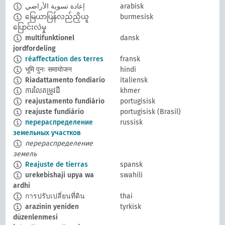
إعادة تسوية الأراضي
arabisk
မြေယာပြန်လည်ညှိယူ
burmesisk
ပြောင်းလဲမှု
multifunktionel
dansk
jordfordeling
réaffectation des terres
fransk
भूमि पुनः समायोजन
hindi
Riadattamento fondiario
italiensk
ការលៃតម្រូវដី
khmer
reajustamento fundiário
portugisisk
reajuste fundiário
portugisisk (Brasil)
перераспределение
russisk
земельных участков
перераспределение
земель
Reajuste de tierras
spansk
urekebishaji upya wa
swahili
ardhi
การปรับเปลี่ยนที่ดิน
thai
arazinin yeniden
tyrkisk
düzenlenmesi