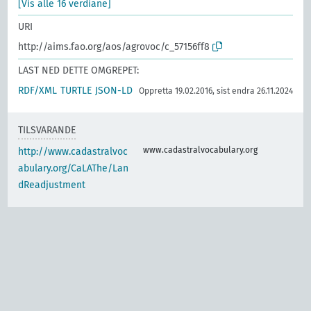
[Vis alle 16 verdiane]
URI
http://aims.fao.org/aos/agrovoc/c_57156ff8
LAST NED DETTE OMGREPET:
RDF/XML
TURTLE
JSON-LD
Oppretta 19.02.2016, sist endra 26.11.2024
TILSVARANDE
www.cadastralvocabulary.org
http://www.cadastralvoc
abulary.org/CaLAThe/Lan
dReadjustment