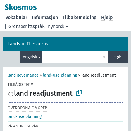
Skosmos
Vokabular
Informasjon
Tilbakemelding
Hjelp
|
Grensesnittspråk:
nynorsk
Landvoc Thesaurus
×
engelsk
Søk
land governance
>
land-use planning
>
land readjustment
TILRÅDD TERM
land readjustment
OVERORDNA OMGREP
land-use planning
PÅ ANDRE SPRÅK