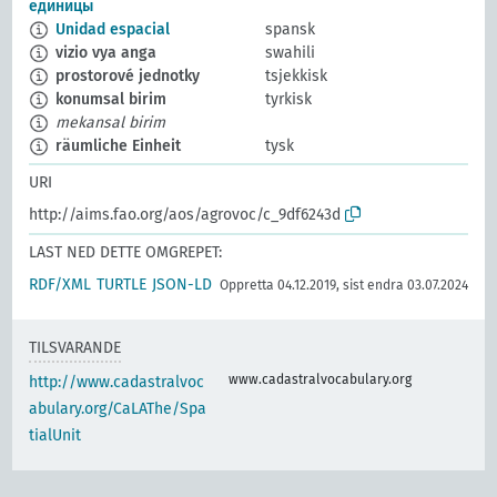
единицы
Unidad espacial
spansk
vizio vya anga
swahili
prostorové jednotky
tsjekkisk
konumsal birim
tyrkisk
mekansal birim
räumliche Einheit
tysk
URI
http://aims.fao.org/aos/agrovoc/c_9df6243d
LAST NED DETTE OMGREPET:
RDF/XML
TURTLE
JSON-LD
Oppretta 04.12.2019, sist endra 03.07.2024
TILSVARANDE
www.cadastralvocabulary.org
http://www.cadastralvoc
abulary.org/CaLAThe/Spa
tialUnit