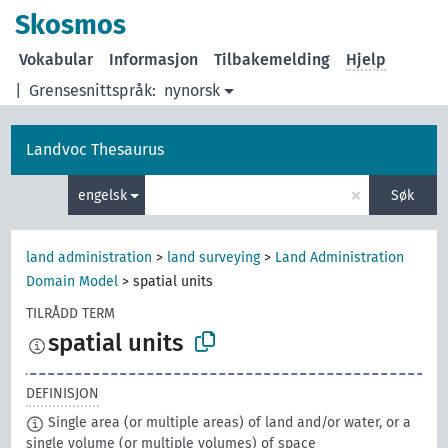
Skosmos
Vokabular
Informasjon
Tilbakemelding
Hjelp
|
Grensesnittspråk:
nynorsk
Landvoc Thesaurus
×
engelsk
Søk
land administration
>
land surveying
>
Land Administration
Domain Model
>
spatial units
TILRÅDD TERM
spatial units
DEFINISJON
Single area (or multiple areas) of land and/or water, or a
single volume (or multiple volumes) of space