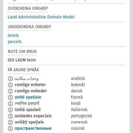
OVERORDNA OMGREP
Land Administration Domain Model
UNDERORDNA OMGREP
levels
parcels
NOTE OM BRUK
ISO LADM term
PÅ ANDRE SPRÅK
وحدات مكانية
arabisk
romlige enheter
bokmål
rumlige enheder
dansk
unité spatiale
fransk
स्थानिक इकाइयों
hindi
Unità spaziali
italiensk
unidades espaciais
portugisisk
unități spațiale
rumensk
пространственные
russisk