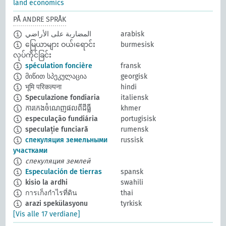
land economics
PÅ ANDRE SPRÅK
المضاربة على الأراضي
arabisk
မြေယာများ ဝယ်၊ရောင်း
burmesisk
လုပ်ကိုင်ခြင်း
spéculation foncière
fransk
მიწით სპეკულაცია
georgisk
भूमि परिकल्पना
hindi
Speculazione fondiaria
italiensk
ការកេងចំណេញផលពីដីធ្លី
khmer
especulação fundiária
portugisisk
speculație funciară
rumensk
спекуляция земельными
russisk
участками
спекуляция землей
Especulación de tierras
spansk
kisio la ardhi
swahili
การเก็งกำไรที่ดิน
thai
arazi spekülasyonu
tyrkisk
[Vis alle 17 verdiane]