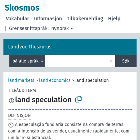
Skosmos
Vokabular
Informasjon
Tilbakemelding
Hjelp
|
Grensesnittspråk:
nynorsk
Landvoc Thesaurus
×
på alle språk
Søk
land markets
>
land economics
>
land speculation
TILRÅDD TERM
land speculation
DEFINISJON
A especulação fundiária consiste na compra de terras
com a intenção de as vender, usualmente rapidamente, com
um lucro substancial.