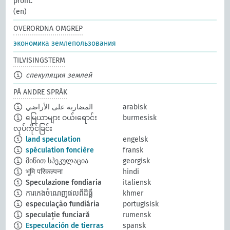
profit.
(en)
OVERORDNA OMGREP
экономика землепользования
TILVISINGSTERM
спекуляция землей
PÅ ANDRE SPRÅK
المضاربة على الأراضي
arabisk
မြေယာများ ဝယ်၊ရောင်း
burmesisk
လုပ်ကိုင်ခြင်း
land speculation
engelsk
spéculation foncière
fransk
მიწით სპეკულაცია
georgisk
भूमि परिकल्पना
hindi
Speculazione fondiaria
italiensk
ការកេងចំណេញផលពីដីធ្លី
khmer
especulação fundiária
portugisisk
speculație funciară
rumensk
Especulación de tierras
spansk