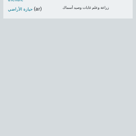
زراعة وعلم غابات وصيد أسماك
(ar)
حيازة الأراضي