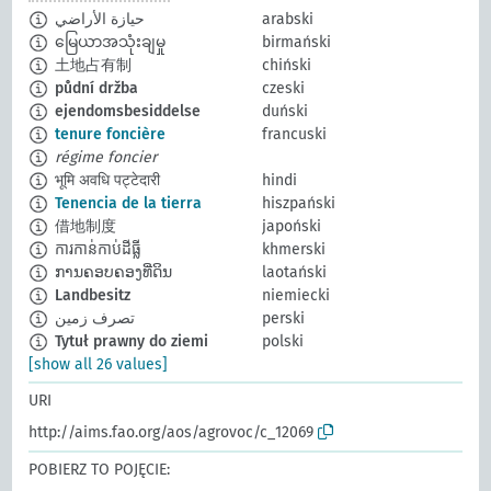
حيازة الأراضي
arabski
မြေယာအသုံးချမှု
birmański
土地占有制
chiński
půdní držba
czeski
ejendomsbesiddelse
duński
tenure foncière
francuski
régime foncier
भूमि अवधि पट्टेदारी
hindi
Tenencia de la tierra
hiszpański
借地制度
japoński
ការកាន់កាប់ដីធ្លី
khmerski
ການຄອບຄອງທີ່ດິນ
laotański
Landbesitz
niemiecki
تصرف زمين
perski
Tytuł prawny do ziemi
polski
[show all 26 values]
URI
http://aims.fao.org/aos/agrovoc/c_12069
POBIERZ TO POJĘCIE: