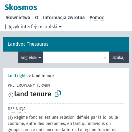
Skosmos
Słownictwa
O
Informacja zwrotna
Pomoc
|
Język interfejsu:
polski
Landvoc Thesaurus
×
angielski
Szukaj
land rights
>
land tenure
PREFEROWANY TERMIN
land tenure
DEFINICJA
Régime foncier: est une relation, définie par la loi ou la
coutume, entre des personnes, en tant qu’individus ou
groupes, en ce qui concerne la terre. Le régime foncier est