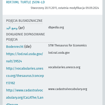
RDF/XML
TURTLE
JSON-LD
Stworzony 20.11.2011, ostatnia modyfikacja 09.09.2024
POJĘCIA BLISKOZNACZNE
(ar)
dbpedia.org
وضع اليد
DOKŁADNIE DOPASOWANE
POJĘCIA
STW Thesaurus for Economics
(de)
Bodenrecht
lod.nal.usda.gov
https://lod.nal.usda.gov/
nalt/39524
vocabularies.unesco.org
http://vocabularies.unes
co.org/thesaurus/concep
t13162
www.cadastralvocabulary.org
http://www.cadastralvoc
abulary.org/CaLAThe/Lan
dTenure