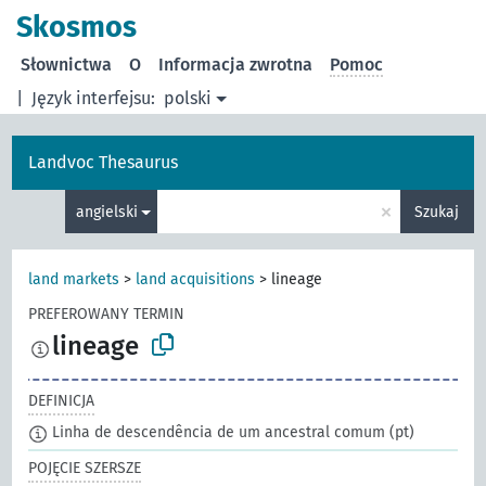
Skosmos
Słownictwa
O
Informacja zwrotna
Pomoc
|
Język interfejsu:
polski
Landvoc Thesaurus
×
angielski
Szukaj
land markets
>
land acquisitions
>
lineage
PREFEROWANY TERMIN
lineage
DEFINICJA
Linha de descendência de um ancestral comum
(pt)
POJĘCIE SZERSZE