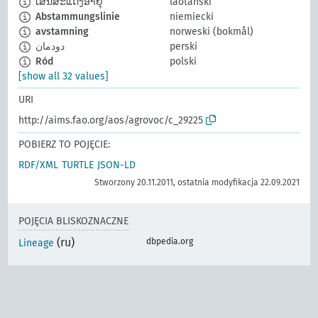
ເສັ້ນສະແດງອາຍຸ
laotański
Abstammungslinie
niemiecki
avstamning
norweski (bokmål)
دودمان
perski
Ród
polski
[show all 32 values]
URI
http://aims.fao.org/aos/agrovoc/c_29225
POBIERZ TO POJĘCIE:
RDF/XML
TURTLE
JSON-LD
Stworzony 20.11.2011, ostatnia modyfikacja 22.09.2021
POJĘCIA BLISKOZNACZNE
(ru)
dbpedia.org
Lineage