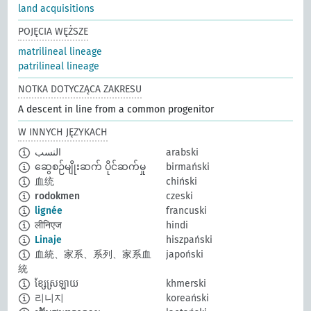
land acquisitions
POJĘCIA WĘŻSZE
matrilineal lineage
patrilineal lineage
NOTKA DOTYCZĄCA ZAKRESU
A descent in line from a common progenitor
W INNYCH JĘZYKACH
النسب
arabski
ဆွေစဉ်မျိုးဆက် ပိုင်ဆက်မှု
birmański
血统
chiński
rodokmen
czeski
lignée
francuski
लीनिएज
hindi
Linaje
hiszpański
血統、家系、系列、家系血
japoński
統
ខ្សែស្រឡាយ
khmerski
리니지
koreański