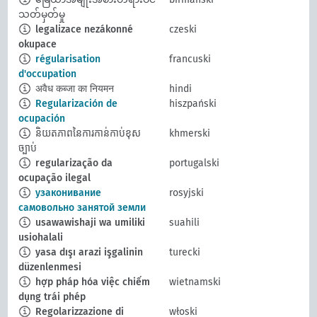
သတ်မှတ်မှု
legalizace nezákonné
czeski
okupace
régularisation
francuski
d'occupation
अवैध कब्जा का नियमन
hindi
Regularización de
hiszpański
ocupación
និយតភាពនៃការកាន់កាប់ខុស
khmerski
ច្បាប់
regularização da
portugalski
ocupação ilegal
узаконивание
rosyjski
самовольно занятой земли
usawawishaji wa umiliki
suahili
usiohalali
yasa dışı arazi işgalinin
turecki
düzenlenmesi
hợp pháp hóa việc chiếm
wietnamski
dụng trái phép
Regolarizzazione di
włoski