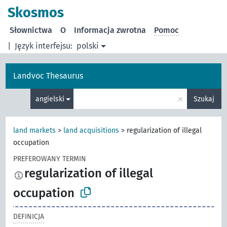
Skosmos
Słownictwa
O
Informacja zwrotna
Pomoc
|
Język interfejsu:
polski
Landvoc Thesaurus
×
angielski
Szukaj
land markets
>
land acquisitions
>
regularization of illegal
occupation
PREFEROWANY TERMIN
regularization of illegal
occupation
DEFINICJA