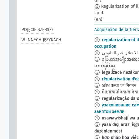
Regularization of il
land.
(en)
POJĘCIE SZERSZE
Adquisición de la tierr
W INNYCH JĘZYKACH
regularization of i
occupation
لاحتلال غير القانوني
မြေယာအမျိုးအစား
သတ်မှတ်မှု
legalizace nezáko
régularisation d'o
अवैध कब्जा का नियमन
និយតភាពនៃការកាន់កាប់
regularização da o
узаконивание са
занятой земли
usawawishaji wa um
yasa dışı arazi işg
düzenlenmesi
hợp pháp hóa việc