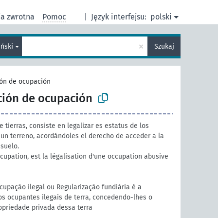
ja zwrotna
Pomoc
|
Język interfejsu:
polski
×
ański
Szukaj
ión de ocupación
ción de ocupación
 tierras, consiste en legalizar es estatus de los
 un terreno, acordándoles el derecho de acceder a la
suelo.
cupation, est la légalisation d'une occupation abusive
upação ilegal ou Regularização fundiária é a
os ocupantes ilegais de terra, concedendo-lhes o
ropriedade privada dessa terra