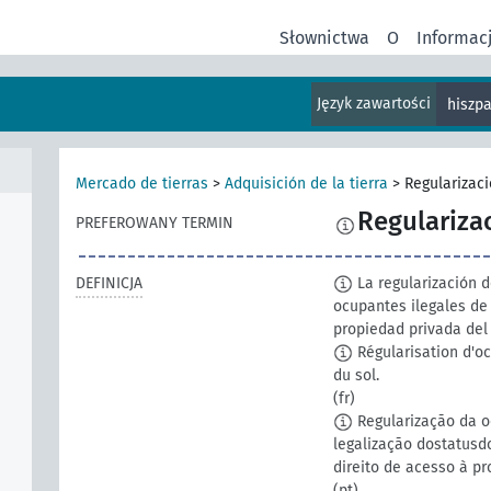
Słownictwa
O
Informac
Język zawartości
hiszp
Mercado de tierras
>
Adquisición de la tierra
>
Regularizac
Regulariza
PREFEROWANY TERMIN
DEFINICJA
La regularización de
ocupantes ilegales de
propiedad privada del 
Régularisation d'oc
du sol.
(fr)
Regularização da oc
legalização dostatusd
direito de acesso à p
(pt)