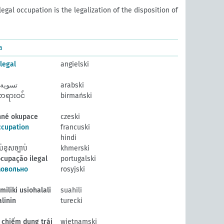
legal occupation is the legalization of the disposition of
a
llegal
angielski
تسوية ا
arabski
တရားဝင်
birmański
nné okupace
czeski
ccupation
francuski
hindi
ខុសច្បាប់
khmerski
cupação ilegal
portugalski
мовольно
rosyjski
iliki usiohalali
suahili
alinin
turecki
 chiếm dụng trái
wietnamski