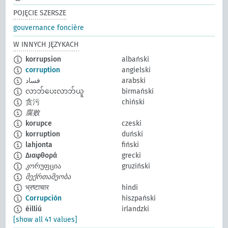
POJĘCIE SZERSZE
gouvernance foncière
W INNYCH JĘZYKACH
korrupsion
albański
corruption
angielski
فساد
arabski
လာဘ်ပေးလာဘ်ယူ
birmański
贪污
chiński
腐败
korupce
czeski
korruption
duński
lahjonta
fiński
Διαφθορά
grecki
კორუფცია
gruziński
მექრთამეობა
भ्रष्टाचार
hindi
Corrupción
hiszpański
éilliú
irlandzki
[show all 41 values]