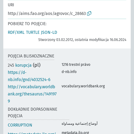
URI
http://aims.fao.org/aos/agrovoc/c_28663
POBIERZ TO POJĘCIE:
RDF/XML
TURTLE
JSON-LD
Stworzony 03.02.2012, ostatnia modyfikacja 16.06.2024
POJĘCIA BLISKOZNACZNE
(pl)
1216 trestní právo
245
korupcja
d-nb.info
https://d-
nb.info/gnd/4032524-6
vocabulary.worldbank.org
http://vocabulary.worldb
ank.org/thesaurus/149197
9
DOKŁADNIE DOPASOWANE
POJĘCIA
أوضاع إجتماعية ومساواة
CORRUPTION
metadata.ilo.org