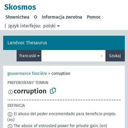
Skosmos
Słownictwa
O
Informacja zwrotna
Pomoc
|
Język interfejsu:
polski
Landvoc Thesaurus
×
francuski
Szukaj
gouvernance foncière
>
corruption
PREFEROWANY TERMIN
corruption
DEFINICJA
El abuso del poder encomendado para beneficio propio.
(es)
The abuse of entrusted power for private gain.
(en)