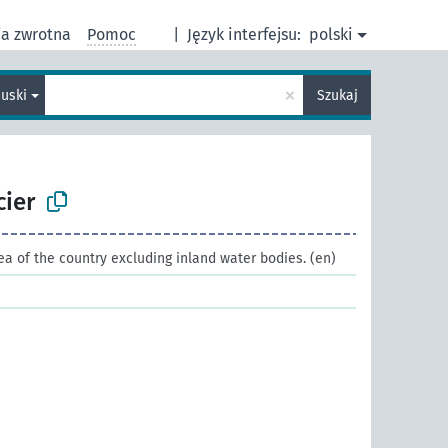
ja zwrotna
Pomoc
|
Język interfejsu:
polski
×
cuski
Szukaj
cier
ea of the country excluding inland water bodies.
(en)