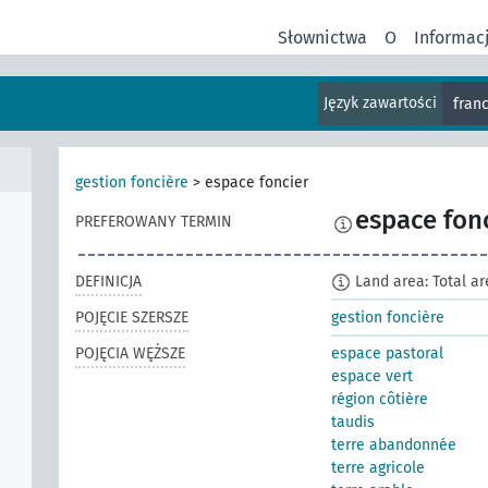
Słownictwa
O
Informac
Język zawartości
fran
gestion foncière
>
espace foncier
espace fon
PREFEROWANY TERMIN
DEFINICJA
Land area: Total ar
POJĘCIE SZERSZE
gestion foncière
POJĘCIA WĘŻSZE
espace pastoral
espace vert
région côtière
taudis
terre abandonnée
terre agricole