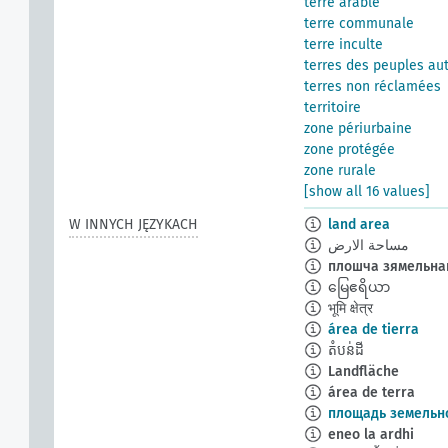
terre arable
terre communale
terre inculte
terres des peuples au
terres non réclamées
territoire
zone périurbaine
zone protégée
zone rurale
[show all 16 values]
W INNYCH JĘZYKACH
land area
مساحة الارض
плошча зямельнаг
မြေဧရိယာ
भूमि क्षेत्र
área de tierra
តំបន់ដី
Landfläche
área de terra
площадь земельно
eneo la ardhi