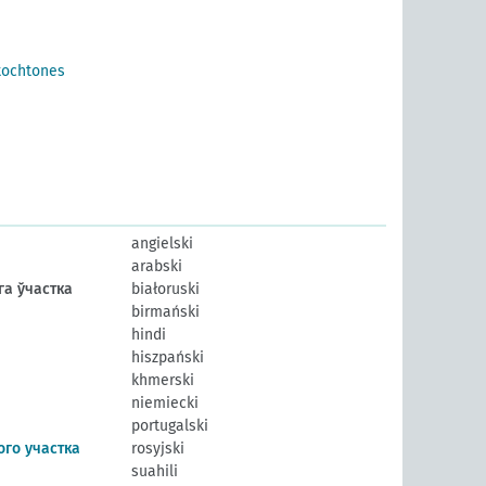
tochtones
angielski
arabski
а ўчастка
białoruski
birmański
hindi
hiszpański
khmerski
niemiecki
portugalski
го участка
rosyjski
suahili