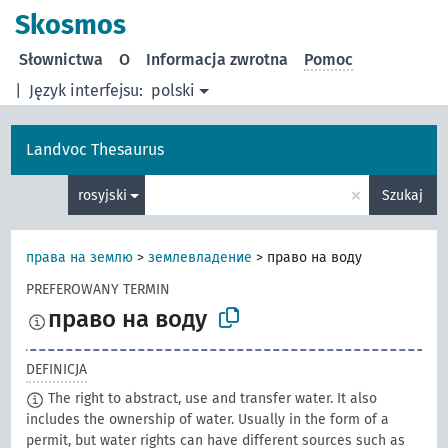
Skosmos
Słownictwa
O
Informacja zwrotna
Pomoc
|
Język interfejsu:
polski
Landvoc Thesaurus
×
rosyjski
Szukaj
права на землю
>
землевладение
>
право на воду
PREFEROWANY TERMIN
право на воду
DEFINICJA
The right to abstract, use and transfer water. It also
includes the ownership of water. Usually in the form of a
permit, but water rights can have different sources such as