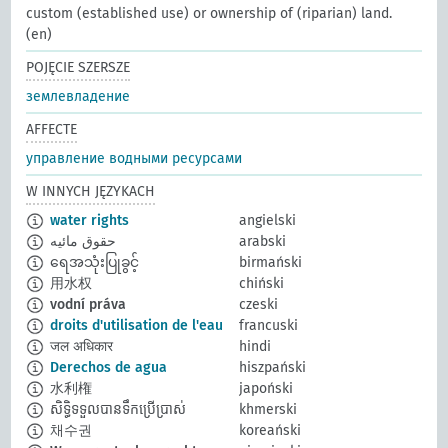
custom (established use) or ownership of (riparian) land.
(en)
POJĘCIE SZERSZE
землевладение
AFFECTE
управление водными ресурсами
W INNYCH JĘZYKACH
water rights
angielski
حقوق مائيه
arabski
ရေအသုံးပြုခွင့်
birmański
用水权
chiński
vodní práva
czeski
droits d'utilisation de l'eau
francuski
जल अधिकार
hindi
Derechos de agua
hiszpański
水利権
japoński
សិទ្ធិទទួលបានទឹកប្រើប្រាស់
khmerski
채수권
koreański