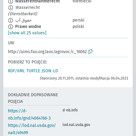
Wasserentnahmerecht
niemiecki
Wasserrecht
(Dienstbarkeit)
حقوق آب
perski
Prawo wodne
polski
[show all 25 values]
URI
http://aims.fao.org/aos/agrovoc/c_16062
POBIERZ TO POJĘCIE:
RDF/XML
TURTLE
JSON-LD
Stworzony 20.11.2011, ostatnia modyfikacja 06.04.2023
DOKŁADNIE DOPASOWANE
POJĘCIA
d-nb.info
https://d-
nb.info/gnd/4064766-3
lod.nal.usda.gov
https://lod.nal.usda.gov/
nalt/49499