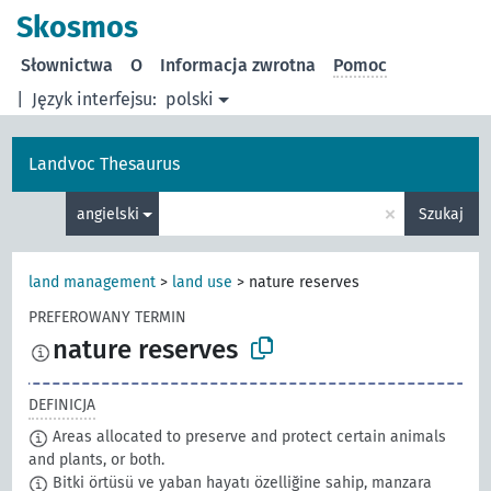
Skosmos
Słownictwa
O
Informacja zwrotna
Pomoc
|
Język interfejsu:
polski
Landvoc Thesaurus
×
angielski
Szukaj
land management
>
land use
>
nature reserves
PREFEROWANY TERMIN
nature reserves
DEFINICJA
Areas allocated to preserve and protect certain animals
and plants, or both.
Bitki örtüsü ve yaban hayatı özelliğine sahip, manzara