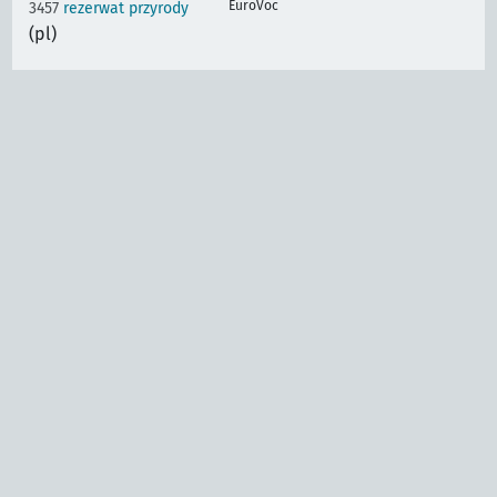
EuroVoc
3457
rezerwat przyrody
(pl)