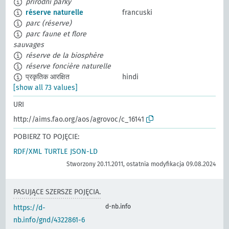
přírodní parky
réserve naturelle
francuski
parc (réserve)
parc faune et flore
sauvages
réserve de la biosphère
réserve foncière naturelle
प्रकृतिक आरक्षित
hindi
[show all 73 values]
URI
http://aims.fao.org/aos/agrovoc/c_16141
POBIERZ TO POJĘCIE:
RDF/XML
TURTLE
JSON-LD
Stworzony 20.11.2011, ostatnia modyfikacja 09.08.2024
PASUJĄCE SZERSZE POJĘCIA.
d-nb.info
https://d-
nb.info/gnd/4322861-6