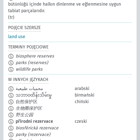
bütünlüğü içinde halkın dinlenme ve eğlenmesine uygun
tabiat parçalarıdır.
(tr)
POJĘCIE SZERSZE
land use
TERMINY POJĘCIOWE
biosphere reserves
parks (reserves)
wildlife parks
W INNYCH JĘZYKACH
محميات طبيعية
arabski
သဘာဝထိန်းသိမ်းမှု
birmański
自然保护区
chiński
生物圈保护区
野生公园
přírodní rezervace
czeski
biosférická rezervace
parky (rezervace)