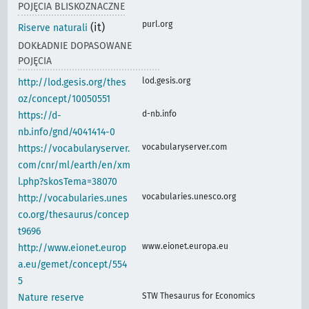
POJĘCIA BLISKOZNACZNE
purl.org
(it)
Riserve naturali
DOKŁADNIE DOPASOWANE
POJĘCIA
lod.gesis.org
http://lod.gesis.org/thes
oz/concept/10050551
d-nb.info
https://d-
nb.info/gnd/4041414-0
vocabularyserver.com
https://vocabularyserver.
com/cnr/ml/earth/en/xm
l.php?skosTema=38070
vocabularies.unesco.org
http://vocabularies.unes
co.org/thesaurus/concep
t9696
www.eionet.europa.eu
http://www.eionet.europ
a.eu/gemet/concept/554
5
STW Thesaurus for Economics
Nature reserve