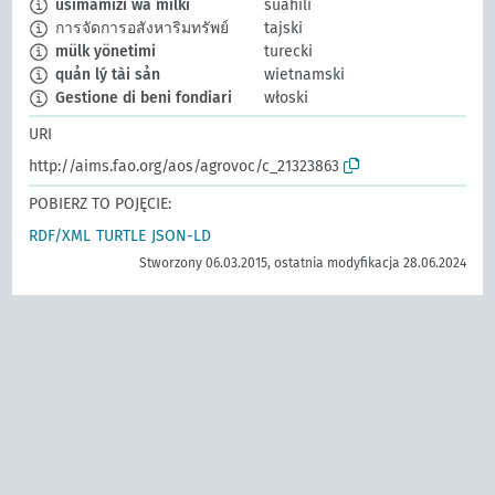
usimamizi wa milki
suahili
การจัดการอสังหาริมทรัพย์
tajski
mülk yönetimi
turecki
quản lý tài sản
wietnamski
Gestione di beni fondiari
włoski
URI
http://aims.fao.org/aos/agrovoc/c_21323863
POBIERZ TO POJĘCIE:
RDF/XML
TURTLE
JSON-LD
Stworzony 06.03.2015, ostatnia modyfikacja 28.06.2024