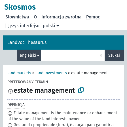
Skosmos
Słownictwa
O
Informacja zwrotna
Pomoc
|
Język interfejsu:
polski
Landvoc Thesaurus
×
angielski
Szukaj
land markets
>
land investments
>
estate management
PREFEROWANY TERMIN
estate management
DEFINICJA
Estate management is the maintenance or enhancement
of the value of the land interests owned.
Gestão da propriedade (terra), é a ação para garantir a