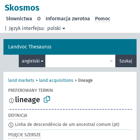
Skosmos
Słownictwa
O
Informacja zwrotna
Pomoc
|
Język interfejsu:
polski
Landvoc Thesaurus
×
angielski
Szukaj
land markets
>
land acquisitions
>
lineage
PREFEROWANY TERMIN
lineage
DEFINICJA
Linha de descendência de um ancestral comum
(pt)
POJĘCIE SZERSZE