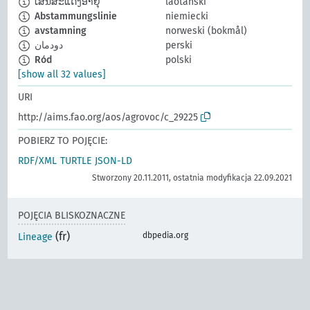
ເສັ້ນສະແດງອາຍຸ
laotański
Abstammungslinie
niemiecki
avstamning
norweski (bokmål)
دودمان
perski
Ród
polski
[show all 32 values]
URI
http://aims.fao.org/aos/agrovoc/c_29225
POBIERZ TO POJĘCIE:
RDF/XML
TURTLE
JSON-LD
Stworzony 20.11.2011, ostatnia modyfikacja 22.09.2021
POJĘCIA BLISKOZNACZNE
(fr)
dbpedia.org
Lineage