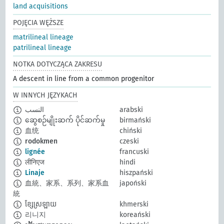
land acquisitions
POJĘCIA WĘŻSZE
matrilineal lineage
patrilineal lineage
NOTKA DOTYCZĄCA ZAKRESU
A descent in line from a common progenitor
W INNYCH JĘZYKACH
النسب
arabski
ဆွေစဉ်မျိုးဆက် ပိုင်ဆက်မှု
birmański
血统
chiński
rodokmen
czeski
lignée
francuski
लीनिएज
hindi
Linaje
hiszpański
血統、家系、系列、家系血
japoński
統
ខ្សែស្រឡាយ
khmerski
리니지
koreański