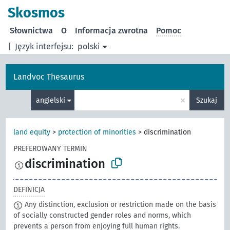
Skosmos
Słownictwa
O
Informacja zwrotna
Pomoc
|
Język interfejsu:
polski
Landvoc Thesaurus
×
angielski
Szukaj
land equity
>
protection of minorities
>
discrimination
PREFEROWANY TERMIN
discrimination
DEFINICJA
Any distinction, exclusion or restriction made on the basis
of socially constructed gender roles and norms, which
prevents a person from enjoying full human rights.