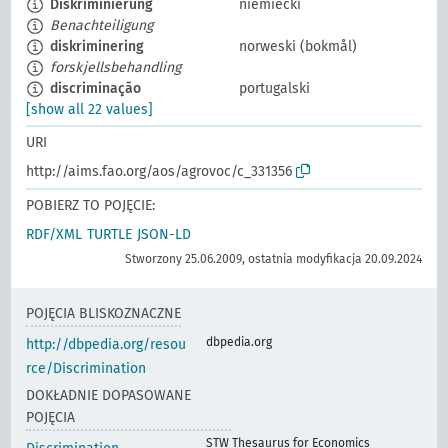
Diskriminierung
niemiecki
Benachteiligung
diskriminering
norweski (bokmål)
forskjellsbehandling
discriminação
portugalski
[show all 22 values]
URI
http://aims.fao.org/aos/agrovoc/c_331356
POBIERZ TO POJĘCIE:
RDF/XML
TURTLE
JSON-LD
Stworzony 25.06.2009, ostatnia modyfikacja 20.09.2024
POJĘCIA BLISKOZNACZNE
dbpedia.org
http://dbpedia.org/resou
rce/Discrimination
DOKŁADNIE DOPASOWANE
POJĘCIA
STW Thesaurus for Economics