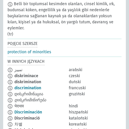
Belli bir toplumsal kesimden olanları, cinsel kimlik, ırk,
budunsal köken, engellilik ya da yaşlılık gibi nedenlerle
başkalarına sağlanan kaynak ya da olanaklardan yoksun
kılan, kişisel ya da hukuksal, ön yargılı tutum, davranış ve
eylemler.
(tr)
POJĘCIE SZERSZE
protection of minorities
W INNYCH JĘZYKACH
تمييز
arabski
diskriminace
czeski
diskrimination
duński
discrimination
francuski
დისკრიმინაცია
gruziński
დისკრიმინირება
भेदभाव
hindi
Discriminación
hiszpański
Discriminació
kataloński
차별
koreański