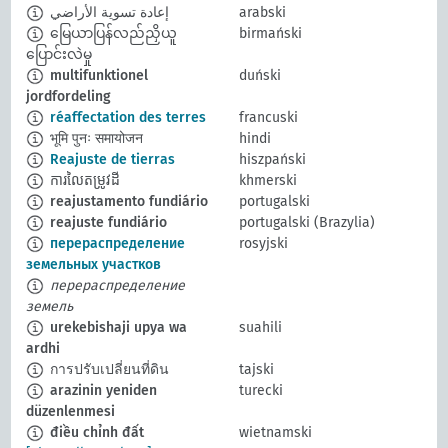
إعادة تسوية الأراضي
arabski
မြေယာပြန်လည်ညှိယူ
birmański
ပြောင်းလဲမှု
multifunktionel
duński
jordfordeling
réaffectation des terres
francuski
भूमि पुनः समायोजन
hindi
Reajuste de tierras
hiszpański
ការលៃតម្រូវដី
khmerski
reajustamento fundiário
portugalski
reajuste fundiário
portugalski (Brazylia)
перераспределение
rosyjski
земельных участков
перераспределение
земель
urekebishaji upya wa
suahili
ardhi
การปรับเปลี่ยนที่ดิน
tajski
arazinin yeniden
turecki
düzenlenmesi
điều chỉnh đất
wietnamski