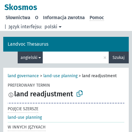
Skosmos
Słownictwa
O
Informacja zwrotna
Pomoc
|
Język interfejsu:
polski
Landvoc Thesaurus
×
angielski
Szukaj
land governance
>
land-use planning
>
land readjustment
PREFEROWANY TERMIN
land readjustment
POJĘCIE SZERSZE
land-use planning
W INNYCH JĘZYKACH