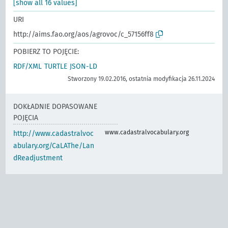
[show all 16 values]
URI
http://aims.fao.org/aos/agrovoc/c_57156ff8
POBIERZ TO POJĘCIE:
RDF/XML
TURTLE
JSON-LD
Stworzony 19.02.2016, ostatnia modyfikacja 26.11.2024
DOKŁADNIE DOPASOWANE
POJĘCIA
www.cadastralvocabulary.org
http://www.cadastralvoc
abulary.org/CaLAThe/Lan
dReadjustment