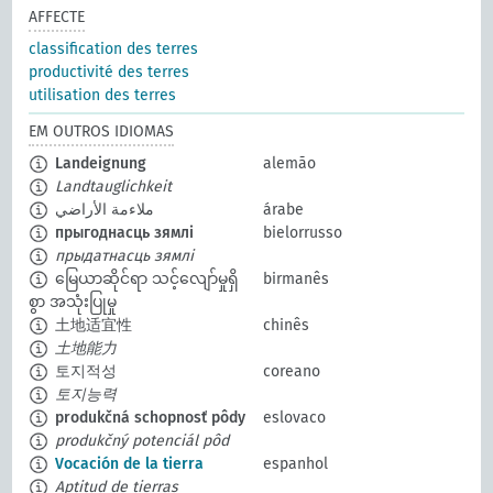
AFFECTE
classification des terres
productivité des terres
utilisation des terres
EM OUTROS IDIOMAS
Landeignung
alemão
Landtauglichkeit
ملاءمة الأراضي
árabe
прыгоднасць зямлі
bielorrusso
прыдатнасць зямлі
မြေယာဆိုင်ရာ သင့်လျော်မှုရှိ
birmanês
စွာ အသုံးပြုမှု
土地适宜性
chinês
土地能力
토지적성
coreano
토지능력
produkčná schopnosť pôdy
eslovaco
produkčný potenciál pôd
Vocación de la tierra
espanhol
Aptitud de tierras