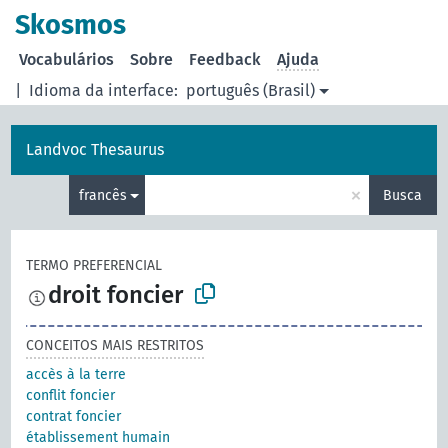
principal
Skosmos
Vocabulários
Sobre
Feedback
Ajuda
|
Idioma da interface:
português (Brasil)
Landvoc Thesaurus
×
francês
Busca
TERMO PREFERENCIAL
droit foncier
CONCEITOS MAIS RESTRITOS
accès à la terre
conflit foncier
contrat foncier
établissement humain