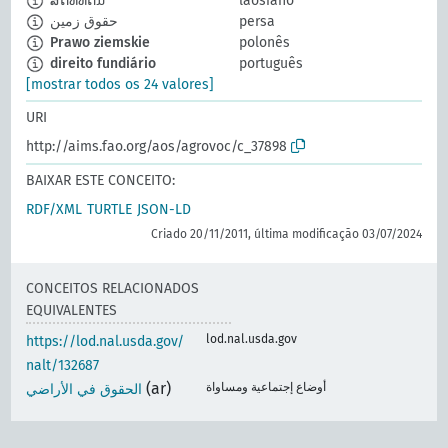
ສິດທິທີ່ດິນ
laosiano
حقوق زمین
persa
Prawo ziemskie
polonês
direito fundiário
português
[mostrar todos os 24 valores]
URI
http://aims.fao.org/aos/agrovoc/c_37898
BAIXAR ESTE CONCEITO:
RDF/XML
TURTLE
JSON-LD
Criado 20/11/2011, última modificação 03/07/2024
CONCEITOS RELACIONADOS
EQUIVALENTES
lod.nal.usda.gov
https://lod.nal.usda.gov/
nalt/132687
(ar)
أوضاع إجتماعية ومساواة
الحقوق في الأراضي