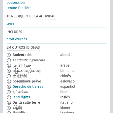
possession
tenure foncière
TIENE OBJETO DE LA ACTIVIDAD
terre
INCLUDES
droit d'accès
EM OUTROS IDIOMAS
Bodenrecht
alemão
Landnutzungsrechte
حقوق الأرض
árabe
မြေယာအခွင့်အရေး
birmanês
土地权利
chinês
pozemkové právo
eslovaco
Derecho de tierras
espanhol
भूमि अधिकार
híndi
land rights
inglês
Diritti sulle terre
italiano
សិទ្ធិដីធ្លី
khmer