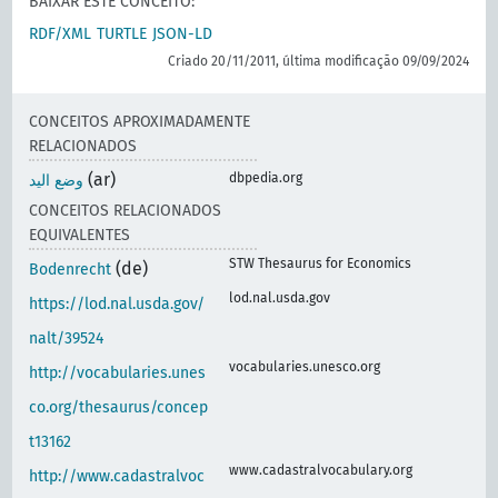
BAIXAR ESTE CONCEITO:
RDF/XML
TURTLE
JSON-LD
Criado 20/11/2011, última modificação 09/09/2024
CONCEITOS APROXIMADAMENTE
RELACIONADOS
(ar)
dbpedia.org
وضع اليد
CONCEITOS RELACIONADOS
EQUIVALENTES
STW Thesaurus for Economics
(de)
Bodenrecht
lod.nal.usda.gov
https://lod.nal.usda.gov/
nalt/39524
vocabularies.unesco.org
http://vocabularies.unes
co.org/thesaurus/concep
t13162
www.cadastralvocabulary.org
http://www.cadastralvoc