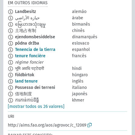
EM OUTROS IDIOMAS
Landbesitz
alemão
حيازة الأراضي
árabe
မြေယာအသုံးချမှု
birmanês
土地占有制
chinês
ejendomsbesiddelse
dinamarquês
pôdna držba
eslovaco
Tenencia de la tierra
espanhol
tenure foncière
francês
régime foncier
भूमि अवधि पट्टेदारी
híndi
földbirtok
húngaro
land tenure
inglês
Possesso dei terreni
italiano
借地制度
japonês
ការកាន់កាប់ដីធ្លី
khmer
[mostrar todos os 26 valores]
URI
http://aims.fao.org/aos/agrovoc/c_12069