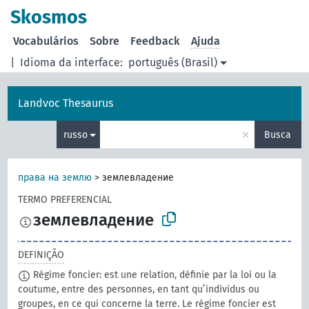
principal
Skosmos
Vocabulários
Sobre
Feedback
Ajuda
|
Idioma da interface:
português (Brasil)
Landvoc Thesaurus
×
russo
Busca
права на землю
>
землевладение
TERMO PREFERENCIAL
землевладение
DEFINIÇÃO
Régime foncier: est une relation, définie par la loi ou la
coutume, entre des personnes, en tant qu’individus ou
groupes, en ce qui concerne la terre. Le régime foncier est