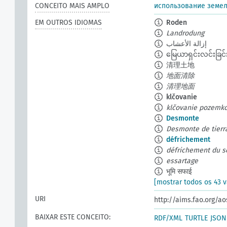
CONCEITO MAIS AMPLO
использование земе
EM OUTROS IDIOMAS
Roden
Landrodung
إزالة الأعشاب
မြေယာရှင်းလင်းခြင်
清理土地
地面清除
清理地面
klčovanie
klčovanie pozemk
Desmonte
Desmonte de tierr
défrichement
défrichement du s
essartage
भूमि सफाई
[mostrar todos os 43 v
URI
http://aims.fao.org/a
BAIXAR ESTE CONCEITO:
RDF/XML
TURTLE
JSON