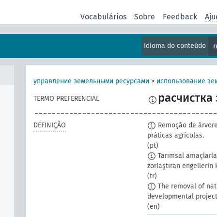
Vocabulários
Sobre
Feedback
Aju
Idioma do conteúdo
r
управление земельными ресурсами
>
использование зе
расчистка
TERMO PREFERENCIAL
DEFINIÇÃO
Remoção de árvores
práticas agrícolas.
(pt)
Tarımsal amaçlarla 
zorlaştıran engellerin 
(tr)
The removal of nati
developmental project
(en)