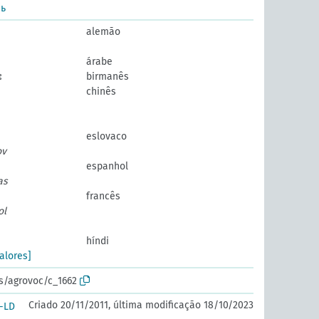
ль
alemão
árabe
း
birmanês
chinês
eslovaco
ov
espanhol
as
francês
ol
híndi
alores]
os/agrovoc/c_1662
Criado 20/11/2011, última modificação 18/10/2023
-LD