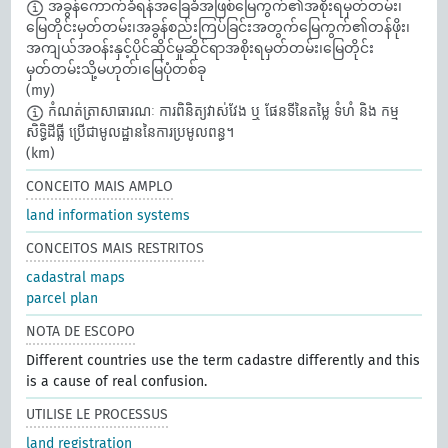
အခွန်ကောက်ခံရန်အခြေခံအဖြစ်မြေကွက်၏အစိုးရမှတ်တမ်း၊
မြေတိုင်းမှတ်တမ်း၊အခွန်စည်းကြပ်ခြင်းအတွက်မြေကွက်၏တန်ဖိုး၊
အကျယ်အဝန်းနှင့်ပိုင်ဆိုင်မှုဆိုင်ရာအစိုးရမှတ်တမ်း၊မြေတိုင်း
မှတ်တမ်းသို့မဟုတ်၊မြေပုံတစ်ခု
(my)
កំណត់ត្រាសាធារណៈ ការពិនិត្យវាស់វែង ឬ ផែនទីនៃតម្លៃ ទំហំ និង កម្ម
សិទ្ធិដីធ្លី ប្រើជាមូលដ្ឋាននៃការប្រមូលពន្ធ។​
(km)
CONCEITO MAIS AMPLO
land information systems
CONCEITOS MAIS RESTRITOS
cadastral maps
parcel plan
NOTA DE ESCOPO
Different countries use the term cadastre differently and this
is a cause of real confusion.
UTILISE LE PROCESSUS
land registration