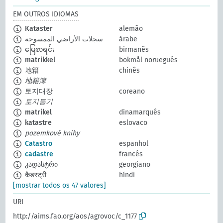
EM OUTROS IDIOMAS
Kataster
alemão
سجلات الأراضي الممسوحة
árabe
မြေစာရင်း
birmanês
matrikkel
bokmål norueguês
地籍
chinês
地籍簿
토지대장
coreano
토지등기
matrikel
dinamarquês
katastre
eslovaco
pozemkové knihy
Catastro
espanhol
cadastre
francês
კადასტრი
georgiano
कैडस्ट्री
híndi
[mostrar todos os 47 valores]
URI
http://aims.fao.org/aos/agrovoc/c_1177