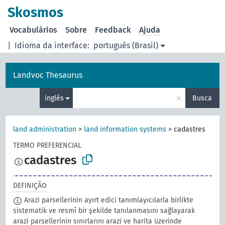
principal
Skosmos
Vocabulários
Sobre
Feedback
Ajuda
|
Idioma da interface:
português (Brasil)
Landvoc Thesaurus
×
inglês
Busca
land administration
>
land information systems
>
cadastres
TERMO PREFERENCIAL
cadastres
DEFINIÇÃO
Arazi parsellerinin ayırt edici tanımlayıcılarla birlikte
sistematik ve resmî bir şekilde tanılanmasını sağlayarak
arazi parsellerinin sınırlarını arazi ve harita üzerinde