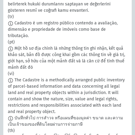
belirterek hukuki durumlarını saptayan ve değerlerini
gösteren resmî ve coğrafi kamu envanteri.
(tr)
Cadastro é um registro público contendo a avaliação,
dimensão e propriedade de imóveis como base de
tributação.
(pt)
Một hồ sơ địa chính là những thông tin ghi nhận, kết quả
khảo sát, bản đồ được công khai gồm các thông tin về giá trị,
giới hạn, sở hữu của một mảnh đất và là căn cứ để tính thuế
mảnh đất đó
(vi)
The Cadastre is a methodically arranged public inventory
of parcel-based information and data concerning all legal
land and real property objects within a jurisdiction. It will
contain and show the nature, size, value and legal rights,
restrictions and responsibilities associated with each land
and real property object.
บันทึกทั่วไป การสำวจ หรือแผนที่ของมุลค่า ขนาด และความ
เป็นเจ้าของของที่ดินโดยผ่านการจ่ายภาษี
(th)