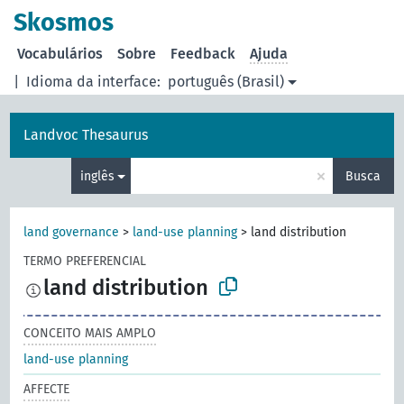
principal
Skosmos
Vocabulários
Sobre
Feedback
Ajuda
|
Idioma da interface:
português (Brasil)
Landvoc Thesaurus
×
inglês
Busca
land governance
>
land-use planning
>
land distribution
TERMO PREFERENCIAL
land distribution
CONCEITO MAIS AMPLO
land-use planning
AFFECTE