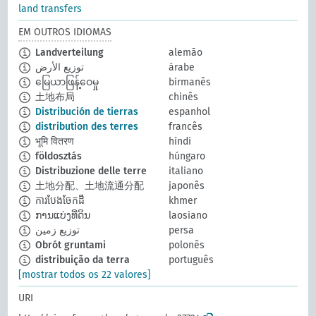
land transfers
EM OUTROS IDIOMAS
Landverteilung
alemão
توزيع الأرض
árabe
မြေယာဖြန့်ဝေမှု
birmanês
土地布局
chinês
Distribución de tierras
espanhol
distribution des terres
francês
भूमि वितरण
híndi
földosztás
húngaro
Distribuzione delle terre
italiano
土地分配、土地流通分配
japonês
ការបែងចែកដី
khmer
ການແບ່ງທີ່ດິນ
laosiano
توزيع زمين
persa
Obrót gruntami
polonês
distribuição da terra
português
[mostrar todos os 22 valores]
URI