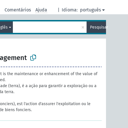
e
Comentários
Ajuda
|
Idioma:
português
×
nglês
Pesquisar
nagement
is the maintenance or enhancement of the value of
ed.
de (terra), é a ação para garantir a exploração ou a
a terra.
nciers), est l'action d'assurer l'exploitation ou le
de biens fonciers.