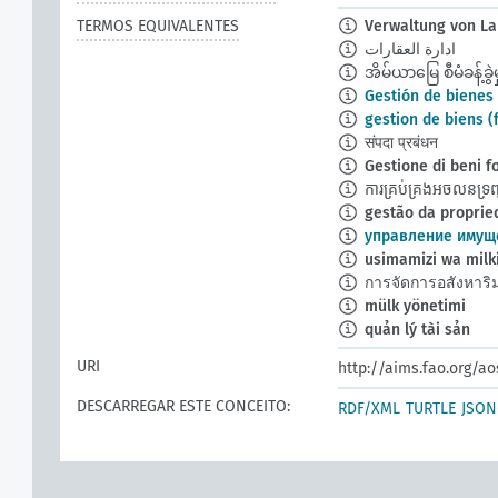
TERMOS EQUIVALENTES
Verwaltung von La
ادارة العقارات
အိမ်ယာမြေ စီမံခန့်ခွဲမှ
Gestión de bienes
gestion de biens (
संपदा प्रबंधन
Gestione di beni f
ការគ្រប់គ្រងអចលនទ្រព
gestão da propried
управление имущ
usimamizi wa milk
การจัดการอสังหาริม
mülk yönetimi
quản lý tài sản
URI
http://aims.fao.org/a
DESCARREGAR ESTE CONCEITO:
RDF/XML
TURTLE
JSON