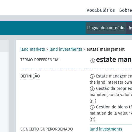
Vocabulários
Sobr
Língua do conteúdo
i
land markets
>
land investments
>
estate management
estate ma
TERMO PREFERENCIAL
DEFINIÇÃO
Estate management 
the land interests own
Gestão da proprieda
manutenção do valor d
(pt)
Gestion de biens (fo
maintien de la valeur 
(fr)
CONCEITO SUPERORDENADO
land investments