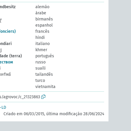
ndbesitz
alemão
árabe
ု
birmanês
espanhol
fonciers)
francês
híndi
ondiari
italiano
្យ
khmer
ade (terra)
português
еством
russo
i
suaíli
ทรัพย์
tailandês
turco
vietnamita
os/agrovoc/c_21323863
-LD
Criado em 06/03/2015, última modificação 28/06/2024