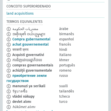
CONCEITO SUPERORDENADO
land acquisitions
TERMOS EQUIVALENTES
مشتريات الحكومة
árabe
အစိုးရ၏ ဝယ်ယူမှုများ
birmanês
Compra gubernamental
espanhol
achat gouvernemental
francês
सरकारी क्रय
híndi
Acquisti governativi
italiano
ការទិញដោយរដ្ឋាភិបាល
khmer
compras governamentais
português
achiziții guvernamentale
romeno
приобретение земли
russo
государством
manunuzi ya serikali
suaíli
รัฐบาลซื้อ
tailandês
vládní nákupy
tcheco
devlet alımı
turco
hükûmet alımı