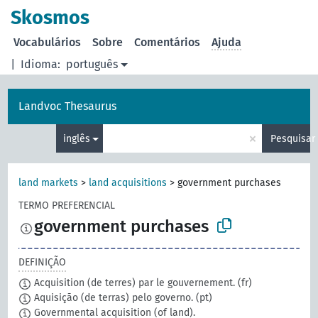
principal
Skosmos
Vocabulários
Sobre
Comentários
Ajuda
|
Idioma:
português
Landvoc Thesaurus
×
inglês
Pesquisar
land markets
>
land acquisitions
>
government purchases
TERMO PREFERENCIAL
government purchases
DEFINIÇÃO
Acquisition (de terres) par le gouvernement.
(fr)
Aquisição (de terras) pelo governo.
(pt)
Governmental acquisition (of land).