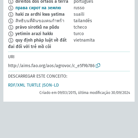
direitos dos órfãos à terra
português
права сирот на землю
russo
haki za ardhi kwa yatima
suaíli
สิทธิบนที่ดินของคนกำพร้า
tailandês
právo sirotků na půdu
tcheco
yetimin arazi hakkı
turco
quy định pháp luật về đất
vietnamita
đai đối với trẻ mồ côi
URI
http://aims.fao.org/aos/agrovoc/c_e5f9b786
DESCARREGAR ESTE CONCEITO:
RDF/XML
TURTLE
JSON-LD
Criado em 09/03/2015, última modificação 30/09/2024