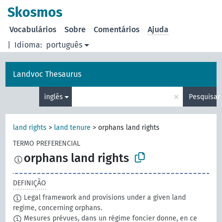
principal
Skosmos
Vocabulários
Sobre
Comentários
Ajuda
|
Idioma:
português
Landvoc Thesaurus
×
inglês
Pesquisar
land rights
>
land tenure
>
orphans land rights
TERMO PREFERENCIAL
orphans land rights
DEFINIÇÃO
Legal framework and provisions under a given land
regime, concerning orphans.
Mesures prévues, dans un régime foncier donne, en ce