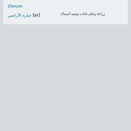
dTenure
زراعة وعلم غابات وصيد أسماك
(ar)
حيازة الأراضي