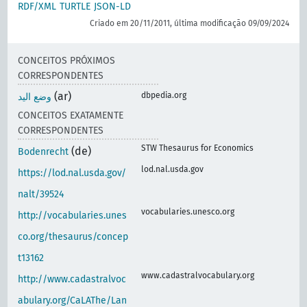
RDF/XML
TURTLE
JSON-LD
Criado em 20/11/2011, última modificação 09/09/2024
CONCEITOS PRÓXIMOS
CORRESPONDENTES
(ar)
dbpedia.org
وضع اليد
CONCEITOS EXATAMENTE
CORRESPONDENTES
STW Thesaurus for Economics
(de)
Bodenrecht
lod.nal.usda.gov
https://lod.nal.usda.gov/
nalt/39524
vocabularies.unesco.org
http://vocabularies.unes
co.org/thesaurus/concep
t13162
www.cadastralvocabulary.org
http://www.cadastralvoc
abulary.org/CaLAThe/Lan