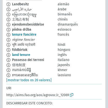
Landbesitz
alemão
حيازة الأراضي
árabe
မြေယာအသုံးချမှု
birmanês
土地占有制
chinês
ejendomsbesiddelse
dinamarquês
pôdna držba
eslovaco
tenure foncière
francês
régime foncier
भूमि अवधि पट्टेदारी
híndi
földbirtok
húngaro
land tenure
inglês
Possesso dei terreni
italiano
借地制度
japonês
ការកាន់កាប់ដីធ្លី
khmer
ການຄອບຄອງທີ່ດິນ
laosiano
[mostrar todos os 26 valores]
URI
http://aims.fao.org/aos/agrovoc/c_12069
DESCARREGAR ESTE CONCEITO: