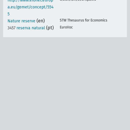
http://www.eionet.europ
a.eu/gemet/concept/554
5
(en)
STW Thesaurus for Economics
Nature reserve
(pt)
EuroVoc
3457
reserva natural