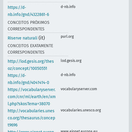
d-nb.info
https://d-
nb.info/gnd/4322861-6
CONCEITOS PRÓXIMOS
CORRESPONDENTES
purl.org
(it)
Riserve naturali
CONCEITOS EXATAMENTE
CORRESPONDENTES
lod.gesis.org
http://lod.gesis.org/thes
oz/concept/10050551
d-nb.info
https://d-
nb.info/gnd/4041414-0
vocabularyserver.com
https://vocabularyserver.
com/cnr/ml/earth/en/xm
l.php?skosTema=38070
vocabularies.unesco.org
http://vocabularies.unes
co.org/thesaurus/concep
t9696
www.eionet.europa.eu