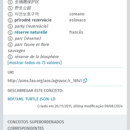
生物圈保护区
野生公园
자연보호구역
coreano
prírodné rezervácie
eslovaco
parky (rezervácie)
réserve naturelle
francês
parc (réserve)
parc faune et flore
sauvages
réserve de la biosphère
[mostrar todos os 73 valores]
URI
http://aims.fao.org/aos/agrovoc/c_16141
DESCARREGAR ESTE CONCEITO:
RDF/XML
TURTLE
JSON-LD
Criado em 20/11/2011, última modificação 09/08/2024
CONCEITOS SUPERORDENADOS
CORRESPONDENTES