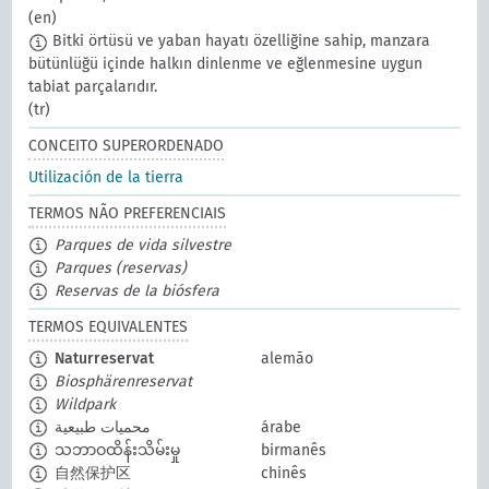
(en)
Bitki örtüsü ve yaban hayatı özelliğine sahip, manzara
bütünlüğü içinde halkın dinlenme ve eğlenmesine uygun
tabiat parçalarıdır.
(tr)
CONCEITO SUPERORDENADO
Utilización de la tierra
TERMOS NÃO PREFERENCIAIS
Parques de vida silvestre
Parques (reservas)
Reservas de la biósfera
TERMOS EQUIVALENTES
Naturreservat
alemão
Biosphärenreservat
Wildpark
محميات طبيعية
árabe
သဘာဝထိန်းသိမ်းမှု
birmanês
自然保护区
chinês