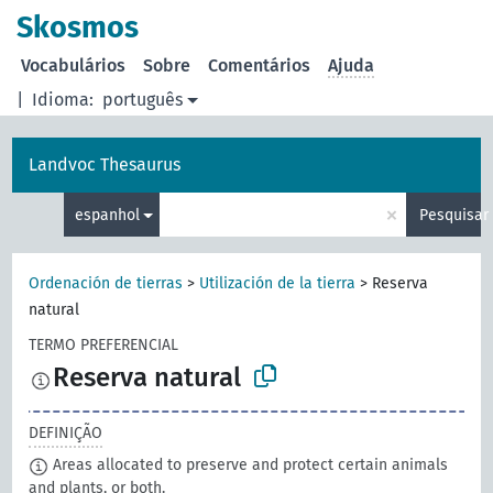
principal
Skosmos
Vocabulários
Sobre
Comentários
Ajuda
|
Idioma:
português
Landvoc Thesaurus
×
espanhol
Pesquisar
Ordenación de tierras
>
Utilización de la tierra
>
Reserva
natural
TERMO PREFERENCIAL
Reserva natural
DEFINIÇÃO
Areas allocated to preserve and protect certain animals
and plants, or both.