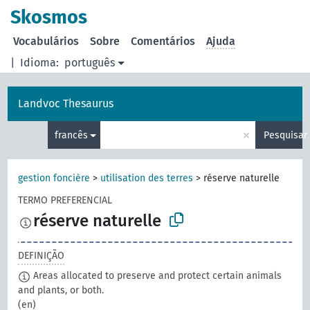
principal
Skosmos
Vocabulários
Sobre
Comentários
Ajuda
|
Idioma:
português
Landvoc Thesaurus
×
francês
Pesquisar
gestion foncière
>
utilisation des terres
>
réserve naturelle
TERMO PREFERENCIAL
réserve naturelle
DEFINIÇÃO
Areas allocated to preserve and protect certain animals
and plants, or both.
(en)