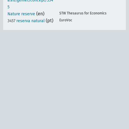
a.eu/gemet/concept/554
5
(en)
STW Thesaurus for Economics
Nature reserve
(pt)
EuroVoc
3457
reserva natural