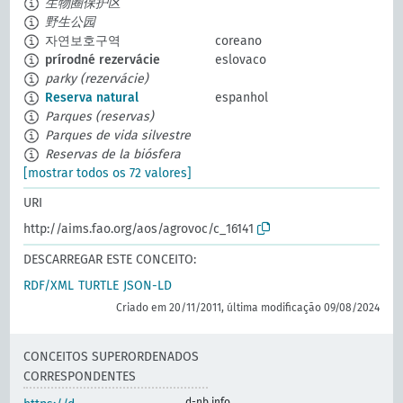
生物圈保护区
野生公园
자연보호구역
coreano
prírodné rezervácie
eslovaco
parky (rezervácie)
Reserva natural
espanhol
Parques (reservas)
Parques de vida silvestre
Reservas de la biósfera
[mostrar todos os 72 valores]
URI
http://aims.fao.org/aos/agrovoc/c_16141
DESCARREGAR ESTE CONCEITO:
RDF/XML
TURTLE
JSON-LD
Criado em 20/11/2011, última modificação 09/08/2024
CONCEITOS SUPERORDENADOS
CORRESPONDENTES
d-nb.info