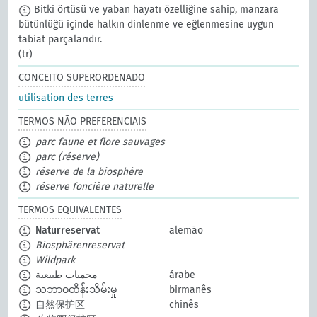
Bitki örtüsü ve yaban hayatı özelliğine sahip, manzara
bütünlüğü içinde halkın dinlenme ve eğlenmesine uygun
tabiat parçalarıdır.
(tr)
CONCEITO SUPERORDENADO
utilisation des terres
TERMOS NÃO PREFERENCIAIS
parc faune et flore sauvages
parc (réserve)
réserve de la biosphère
réserve foncière naturelle
TERMOS EQUIVALENTES
Naturreservat
alemão
Biosphärenreservat
Wildpark
محميات طبيعية
árabe
သဘာဝထိန်းသိမ်းမှု
birmanês
自然保护区
chinês