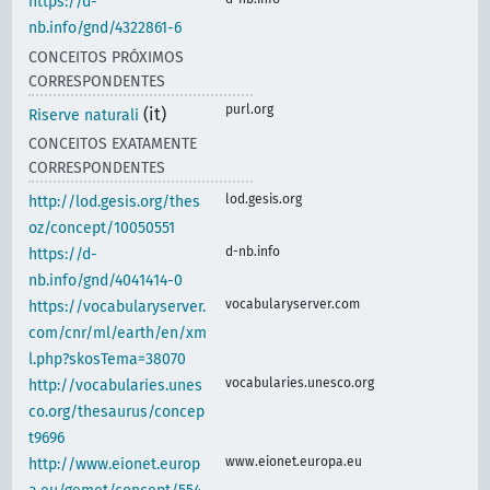
https://d-
nb.info/gnd/4322861-6
CONCEITOS PRÓXIMOS
CORRESPONDENTES
purl.org
(it)
Riserve naturali
CONCEITOS EXATAMENTE
CORRESPONDENTES
lod.gesis.org
http://lod.gesis.org/thes
oz/concept/10050551
d-nb.info
https://d-
nb.info/gnd/4041414-0
vocabularyserver.com
https://vocabularyserver.
com/cnr/ml/earth/en/xm
l.php?skosTema=38070
vocabularies.unesco.org
http://vocabularies.unes
co.org/thesaurus/concep
t9696
www.eionet.europa.eu
http://www.eionet.europ