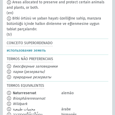
Areas allocated to preserve and protect certain animals
and plants, or both.
(en)
Bitki örtüsü ve yaban hayatı özelliğine sahip, manzara
bütünlüğü içinde halkın dinlenme ve eğlenmesine uygun
tabiat parçalarıdır.
(tr)
CONCEITO SUPERORDENADO
использование земель
TERMOS NÃO PREFERENCIAIS
биосферные заповедники
парки (резерваты)
природные резерваты
TERMOS EQUIVALENTES
Naturreservat
alemão
Biosphärenreservat
Wildpark
محميات طبيعية
árabe
သဘာဝထိန်းသိမ်းမှု
birmanês