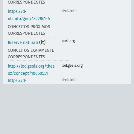
CORRESPONDENTES
d-nb.info
https://d-
nb.info/gnd/4322861-6
CONCEITOS PRÓXIMOS
CORRESPONDENTES
purl.org
(it)
Riserve naturali
CONCEITOS EXATAMENTE
CORRESPONDENTES
lod.gesis.org
http://lod.gesis.org/thes
oz/concept/10050551
d-nb.info
https://d-
nb.info/gnd/4041414-0
vocabularyserver.com
https://vocabularyserver.
com/cnr/ml/earth/en/xm
l.php?skosTema=38070
vocabularies.unesco.org
http://vocabularies.unes
co.org/thesaurus/concep
t9696