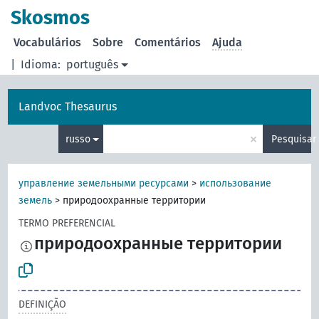
principal
Skosmos
Vocabulários
Sobre
Comentários
Ajuda
|
Idioma:
português
Landvoc Thesaurus
×
russo
Pesquisar
управление земельными ресурсами
>
использование
земель
>
природоохранные территории
TERMO PREFERENCIAL
природоохранные территории
DEFINIÇÃO