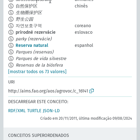
自然保护区
chinês
生物圈保护区
野生公园
자연보호구역
coreano
prírodné rezervácie
eslovaco
parky (rezervácie)
Reserva natural
espanhol
Parques (reservas)
Parques de vida silvestre
Reservas de la biósfera
[mostrar todos os 73 valores]
URI
http://aims.fao.org/aos/agrovoc/c_16141
DESCARREGAR ESTE CONCEITO:
RDF/XML
TURTLE
JSON-LD
Criado em 20/11/2011, última modificação 09/08/2024
CONCEITOS SUPERORDENADOS