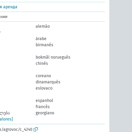
я аренда
ении
alemão
árabe
birmanês
bokmål norueguês
chinês
coreano
dinamarquês
eslovaco
espanhol
francês
ლება
georgiano
alores]
os/agrovoc/c_4240