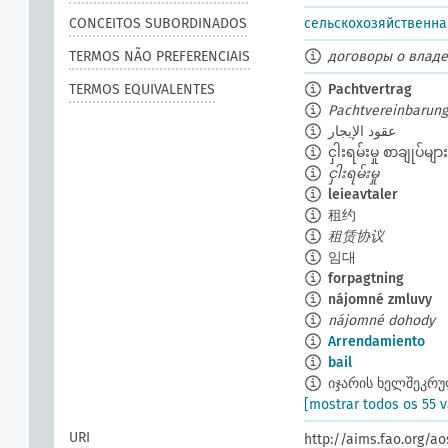
CONCEITOS SUBORDINADOS
сельскохозяйственна
TERMOS NÃO PREFERENCIAIS
договоры о влад
TERMOS EQUIVALENTES
Pachtvertrag
Pachtvereinbarung
عقود الإيجار
ငှါးရမ်းမှု စာချုပ်များ
ငှါးရမ်းမှု
leieavtaler
租约
租赁协议
임대
forpagtning
nájomné zmluvy
nájomné dohody
Arrendamiento
bail
იჯარის ხელშეკრუ
[mostrar todos os 55 v
URI
http://aims.fao.org/a