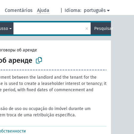
e
Comentários
Ajuda
|
Idioma:
português
×
usso
Pesquisar
оговоры об аренде
об аренде
ement between the landlord and the tenant for the
e is used to create a leaseholder interest or tenancy; it
ite period, with fixed dates of commencement and
ssão de uso ou ocupação do imóvel durante um
em troca de uma retribuição específica.
обственности