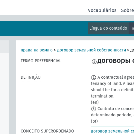
Vocabulários
Sobr
Língua do conteúdo
r
права на землю
>
договор земельной собственности
>
д
договоры 
TERMO PREFERENCIAL
DEFINIÇÃO
A contractual agre
tenancy of land. A leas
should be for a defin
termination.
(en)
Contrato de conce
determinado período, 
(pt)
CONCEITO SUPERORDENADO
договор земельной с