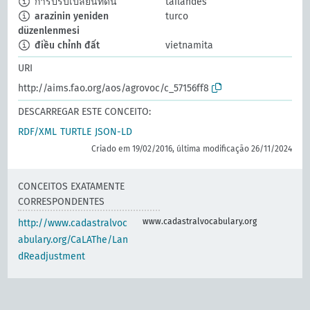
การปรับเปลี่ยนที่ดิน
tailandês
arazinin yeniden
turco
düzenlenmesi
điều chỉnh đất
vietnamita
URI
http://aims.fao.org/aos/agrovoc/c_57156ff8
DESCARREGAR ESTE CONCEITO:
RDF/XML
TURTLE
JSON-LD
Criado em 19/02/2016, última modificação 26/11/2024
CONCEITOS EXATAMENTE
CORRESPONDENTES
www.cadastralvocabulary.org
http://www.cadastralvoc
abulary.org/CaLAThe/Lan
dReadjustment