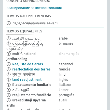
CONCEITO SUPERORDENADO
планирование землепользования
TERMOS NÃO PREFERENCIAIS
перераспределение земель
TERMOS EQUIVALENTES
إعادة تسوية الأراضي
árabe
မြေယာပြန်လည်ညှိယူ
birmanês
ပြောင်းလဲမှု
multifunktionel
dinamarquês
jordfordeling
Reajuste de tierras
espanhol
réaffectation des terres
francês
भूमि पुनः समायोजन
híndi
land readjustment
inglês
Riadattamento fondiario
italiano
ការលៃតម្រូវដី
khmer
reajustamento fundiário
português
urekebishaji upya wa
suaíli
ardhi