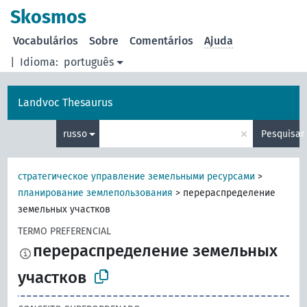
principal
Skosmos
Vocabulários
Sobre
Comentários
Ajuda
|
Idioma:
português
Landvoc Thesaurus
×
russo
Pesquisar
стратегическое управление земельными ресурсами
>
планирование землепользования
>
перераспределение
земельных участков
TERMO PREFERENCIAL
перераспределение земельных
участков