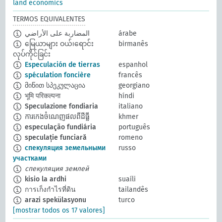
land economics
TERMOS EQUIVALENTES
المضاربة على الأراضي
árabe
မြေယာများ ဝယ်၊ရောင်း
birmanês
လုပ်ကိုင်ခြင်း
Especulación de tierras
espanhol
spéculation foncière
francês
მიწით სპეკულაცია
georgiano
भूमि परिकल्पना
híndi
Speculazione fondiaria
italiano
ការកេងចំណេញផលពីដីធ្លី
khmer
especulação fundiária
português
speculație funciară
romeno
спекуляция земельными
russo
участками
спекуляция землей
kisio la ardhi
suaíli
การเก็งกำไรที่ดิน
tailandês
arazi spekülasyonu
turco
[mostrar todos os 17 valores]