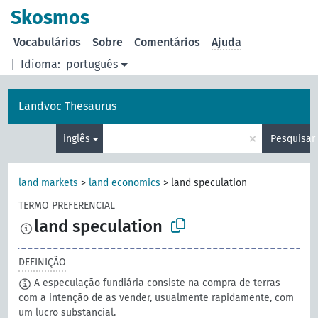
principal
Skosmos
Vocabulários
Sobre
Comentários
Ajuda
|
Idioma:
português
Landvoc Thesaurus
×
inglês
Pesquisar
land markets
>
land economics
>
land speculation
TERMO PREFERENCIAL
land speculation
DEFINIÇÃO
A especulação fundiária consiste na compra de terras
com a intenção de as vender, usualmente rapidamente, com
um lucro substancial.