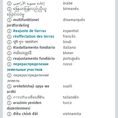
إعادة تسوية الأراضي
árabe
မြေယာပြန်လည်ညှိယူ
birmanês
ပြောင်းလဲမှု
multifunktionel
dinamarquês
jordfordeling
Reajuste de tierras
espanhol
réaffectation des terres
francês
भूमि पुनः समायोजन
híndi
Riadattamento fondiario
italiano
ការលៃតម្រូវដី
khmer
reajustamento fundiário
português
перераспределение
russo
земельных участков
перераспределение
земель
urekebishaji upya wa
suaíli
ardhi
การปรับเปลี่ยนที่ดิน
tailandês
arazinin yeniden
turco
düzenlenmesi
điều chỉnh đất
vietnamita