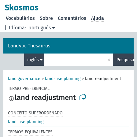
principal
Skosmos
Vocabulários
Sobre
Comentários
Ajuda
|
Idioma:
português
Landvoc Thesaurus
×
inglês
Pesquisar
land governance
>
land-use planning
>
land readjustment
TERMO PREFERENCIAL
land readjustment
CONCEITO SUPERORDENADO
land-use planning
TERMOS EQUIVALENTES