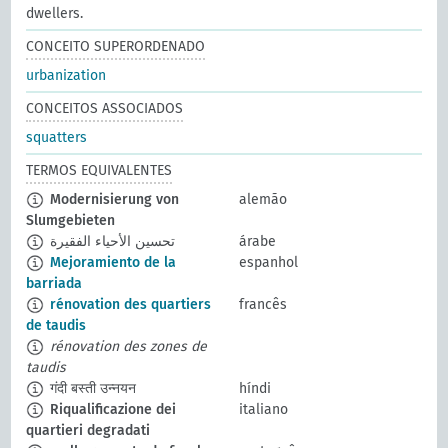
dwellers.
CONCEITO SUPERORDENADO
urbanization
CONCEITOS ASSOCIADOS
squatters
TERMOS EQUIVALENTES
Modernisierung von
alemão
Slumgebieten
تحسين الأحياء الفقيرة
árabe
Mejoramiento de la
espanhol
barriada
rénovation des quartiers
francês
de taudis
rénovation des zones de
taudis
गंदी बस्ती उन्नयन
híndi
Riqualificazione dei
italiano
quartieri degradati