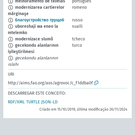
melhoramento de favelas
português
modernizarea cartierelor
romeno
mărginaşe
благоустройство трущоб
russo
uboreshaji wa eneo la
suaíli
mtelemko
modernizace slumů
tcheco
gecekondu alanlarının
turco
iyileştirilmesi
gecekondu alanlarının
ıslahı
URI
http://aims.fao.org/aos/agrovoc/c_f1ddba0f
DESCARREGAR ESTE CONCEITO:
RDF/XML
TURTLE
JSON-LD
Criado em 15/10/2019, última modificação 26/11/2024