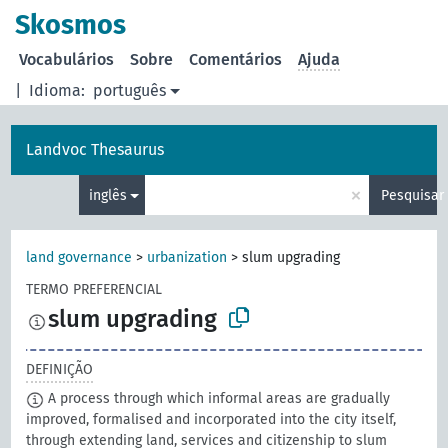
principal
Skosmos
Vocabulários
Sobre
Comentários
Ajuda
|
Idioma:
português
Landvoc Thesaurus
×
inglês
Pesquisar
land governance
>
urbanization
>
slum upgrading
TERMO PREFERENCIAL
slum upgrading
DEFINIÇÃO
A process through which informal areas are gradually
improved, formalised and incorporated into the city itself,
through extending land, services and citizenship to slum