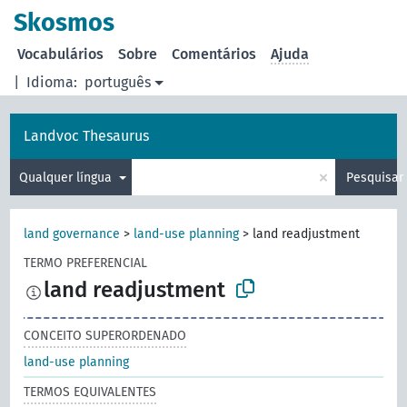
principal
Skosmos
Vocabulários
Sobre
Comentários
Ajuda
|
Idioma:
português
Landvoc Thesaurus
×
Qualquer língua
Pesquisar
land governance
>
land-use planning
>
land readjustment
TERMO PREFERENCIAL
land readjustment
CONCEITO SUPERORDENADO
land-use planning
TERMOS EQUIVALENTES