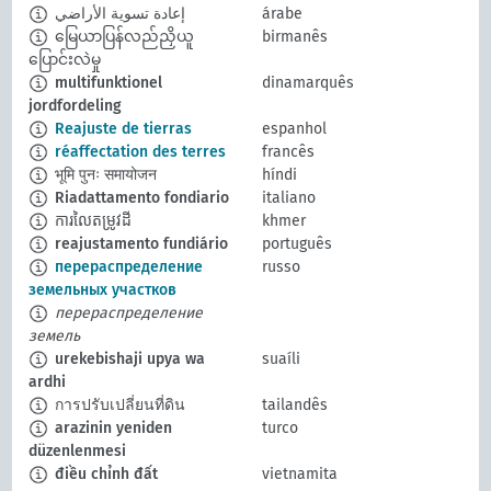
إعادة تسوية الأراضي
árabe
မြေယာပြန်လည်ညှိယူ
birmanês
ပြောင်းလဲမှု
multifunktionel
dinamarquês
jordfordeling
Reajuste de tierras
espanhol
réaffectation des terres
francês
भूमि पुनः समायोजन
híndi
Riadattamento fondiario
italiano
ការលៃតម្រូវដី
khmer
reajustamento fundiário
português
перераспределение
russo
земельных участков
перераспределение
земель
urekebishaji upya wa
suaíli
ardhi
การปรับเปลี่ยนที่ดิน
tailandês
arazinin yeniden
turco
düzenlenmesi
điều chỉnh đất
vietnamita