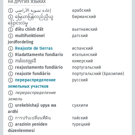
НА ДРУГИХ ЯЗЫКАХ
إعادة تسوية الأراضي
арабский
မြေယာပြန်လည်ညှိယူ
бирманский
ပြောင်းလဲမှု
điều chỉnh đất
вьетнамский
multifunktionel
датский
jordfordeling
Reajuste de tierras
испанский
Riadattamento fondiario
итальянский
ការលៃតម្រូវដី
кхмерский
reajustamento fundiário
португальский
reajuste fundiário
португальский (Бразилия)
перераспределение
русский
земельных участков
перераспределение
земель
urekebishaji upya wa
суахили
ardhi
การปรับเปลี่ยนที่ดิน
тайский
arazinin yeniden
турецкий
düzenlenmesi