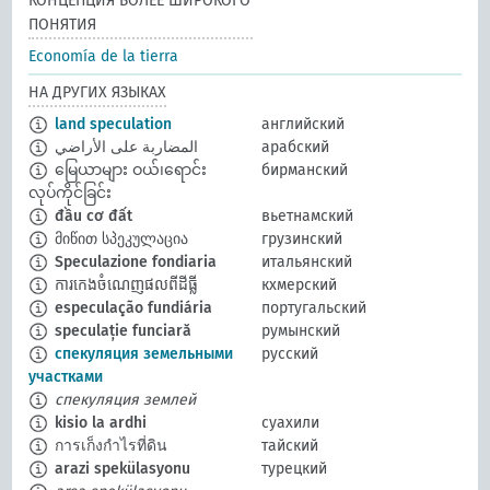
КОНЦЕПЦИЯ БОЛЕЕ ШИРОКОГО
ПОНЯТИЯ
Economía de la tierra
НА ДРУГИХ ЯЗЫКАХ
land speculation
английский
المضاربة على الأراضي
арабский
မြေယာများ ဝယ်၊ရောင်း
бирманский
လုပ်ကိုင်ခြင်း
đầu cơ đất
вьетнамский
მიწით სპეკულაცია
грузинский
Speculazione fondiaria
итальянский
ការកេងចំណេញផលពីដីធ្លី
кхмерский
especulação fundiária
португальский
speculație funciară
румынский
спекуляция земельными
русский
участками
спекуляция землей
kisio la ardhi
суахили
การเก็งกำไรที่ดิน
тайский
arazi spekülasyonu
турецкий