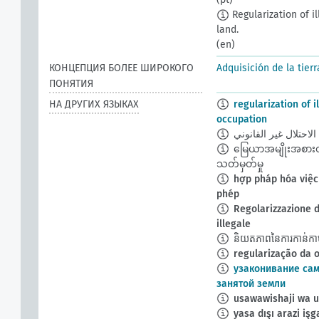
Regularization of il
land.
(en)
КОНЦЕПЦИЯ БОЛЕЕ ШИРОКОГО
Adquisición de la tierr
ПОНЯТИЯ
НА ДРУГИХ ЯЗЫКАХ
regularization of i
occupation
لاحتلال غير القانوني
မြေယာအမျိုးအစား
သတ်မှတ်မှု
hợp pháp hóa việc
phép
Regolarizzazione d
illegale
និយតភាពនៃការកាន់កាប់
regularização da o
узаконивание са
занятой земли
usawawishaji wa um
yasa dışı arazi işg