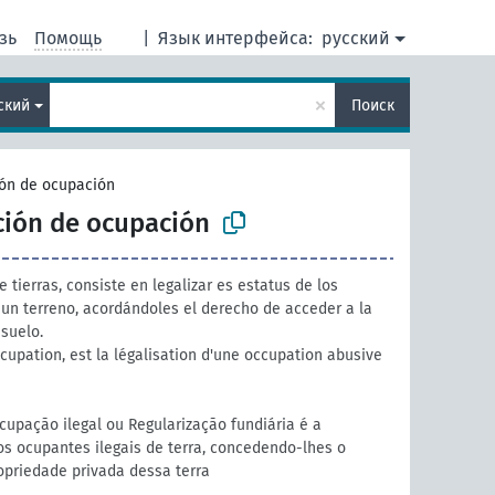
зь
Помощь
|
Язык интерфейса:
русский
×
ский
Поиск
ión de ocupación
ción de ocupación
 tierras, consiste en legalizar es estatus de los
 un terreno, acordándoles el derecho de acceder a la
suelo.
cupation, est la légalisation d'une occupation abusive
upação ilegal ou Regularização fundiária é a
os ocupantes ilegais de terra, concedendo-lhes o
ropriedade privada dessa terra