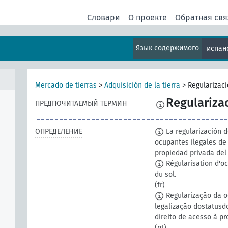
Словари
О проекте
Обратная свя
Язык содержимого
испан
Mercado de tierras
>
Adquisición de la tierra
>
Regularizac
Regulariza
ПРЕДПОЧИТАЕМЫЙ ТЕРМИН
ОПРЕДЕЛЕНИЕ
La regularización de
ocupantes ilegales de
propiedad privada del 
Régularisation d'oc
du sol.
(fr)
Regularização da oc
legalização dostatusd
direito de acesso à p
(pt)