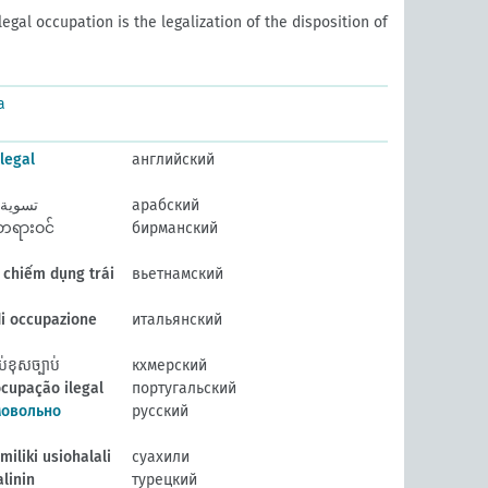
legal occupation is the legalization of the disposition of
a
llegal
английский
تسوية ا
арабский
တရားဝင်
бирманский
 chiếm dụng trái
вьетнамский
i occupazione
итальянский
ខុសច្បាប់
кхмерский
cupação ilegal
португальский
мовольно
русский
iliki usiohalali
суахили
alinin
турецкий