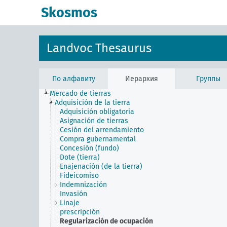
Skosmos
Landvoc Thesaurus
По алфавиту
Иерархия
Группы
Mercado de tierras
Adquisición de la tierra
Adquisición obligatoria
Asignación de tierras
Cesión del arrendamiento
Compra gubernamental
Concesión (fundo)
Dote (tierra)
Enajenación (de la tierra)
Fideicomiso
Indemnización
Invasión
Linaje
prescripción
Regularización de ocupación