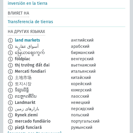
inversión en la tierra
ВЛИЯЕТ НА
Transferencia de tierras
НА ДРУГИХ ЯЗЫКАХ
land markets
английский
أسواق عقارية
арабский
မြေယာဈေးကွက်
бирманский
földpiac
венгерский
thị trường đất đai
вьетнамский
Mercati fondiari
итальянский
土地市场
китайский
토지시장
корейский
ទីផ្សារដីធ្លី
кхмерский
ຕະຫຼາດທີ່ດິນ
лаосский
Landmarkt
немецкий
بازارهای زمین
персидский
Rynek ziemi
польский
mercado fundiário
португальский
piaţă funciară
румынский