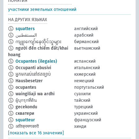
ПОНЯТИЯ
участники земельных отношений
НА ДРУГИХ ЯЗЫКАХ
squatters
английский
المستقطنين
арабский
ကျူးကျော်နေထိုင်သူများ
бирманский
người đến chiếm đất/khai
вьетнамский
hoang
Ocupantes (ilegales)
испанский
Occupanti abusivi
итальянский
អ្នកមករស់នៅឥតច្បាប់
кхмерский
Hausbesetzer
немецкий
ocupantes
португальский
waingiliaji wa ardhi
суахили
ผู้บุกรุกที่ดิน
тайский
gecekondu
турецкий
скватери
украинский
squatteur
французский
अतिक्रमणकारी
хинди
[показать все 16 значения]