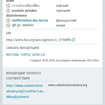
ardhi
การปรับเปลี่ยนที่ดิน
тайский
arazinin yeniden
турецкий
düzenlenmesi
réaffectation des terres
французский
भूमि पुनः समायोजन
хинди
URI
http://aims.fao.org/aos/agrovoc/c_57156ff8
СКАЧАТЬ КОНЦЕПЦИЮ
RDF/XML
TURTLE
JSON-LD
Создано 19.02.2016, последнее изменение 26.11.2024
КОНЦЕПЦИИ ТОЧНОГО
СООТВЕТСТВИЯ
www.cadastralvocabulary.org
http://www.cadastralvoc
abulary.org/CaLAThe/Lan
dReadjustment