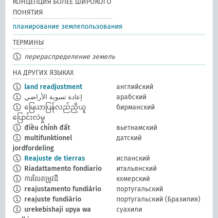
КОНЦЕПЦИЯ БОЛЕЕ ШИРОКОГО
ПОНЯТИЯ
планирование землепользования
ТЕРМИНЫ
перераспределение земель
НА ДРУГИХ ЯЗЫКАХ
land readjustment
английский
إعادة تسوية الأراضي
арабский
မြေယာပြန်လည်ညှိယူ
бирманский
ပြောင်းလဲမှု
điều chỉnh đất
вьетнамский
multifunktionel
датский
jordfordeling
Reajuste de tierras
испанский
Riadattamento fondiario
итальянский
ការលៃតម្រូវដី
кхмерский
reajustamento fundiário
португальский
reajuste fundiário
португальский (Бразилия)
urekebishaji upya wa
суахили