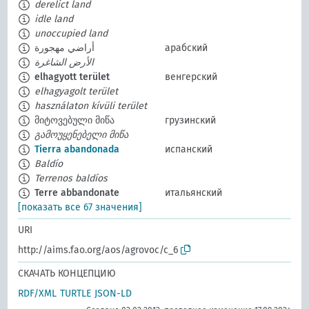
derelict land
idle land
unoccupied land
أراضي مهجورة
арабский
الأرض الشاغرة
elhagyott terület
венгерский
elhagyagolt terület
használaton kívüli terület
მიტოვებული მიწა
грузинский
გამოუყენებელი მიწა
Tierra abandonada
испанский
Baldío
Terrenos baldíos
Terre abbandonate
итальянский
[показать все 67 значения]
URI
http://aims.fao.org/aos/agrovoc/c_6
СКАЧАТЬ КОНЦЕПЦИЮ
RDF/XML
TURTLE
JSON-LD