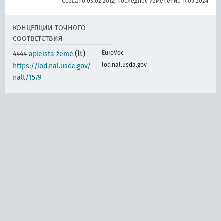
Создано 03.02.2012, последнее изменение 17.09.2024
КОНЦЕПЦИИ ТОЧНОГО
СООТВЕТСТВИЯ
(lt)
EuroVoc
4444
apleista žemė
lod.nal.usda.gov
https://lod.nal.usda.gov/
nalt/1579